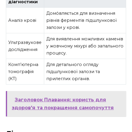
діагностики
Домо́вляється для визначення
Аналіз крові
рівнів ферментів підшлункової
залози у крові.
Для виявлення можливих каменів
Ультразвукове
у жовчному міхурі або запального
дослідження
процесу.
Комп’ютерна
Для детального огляду
томографія
підшлункової залози та
(КТ)
прилеглих органів.
Заголовок Плавання: користь для
здоров'я та покращення самопочуття