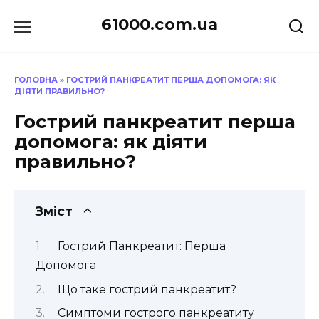
Перейти
61000.com.ua
до
вмісту
ГОЛОВНА
»
ГОСТРИЙ ПАНКРЕАТИТ ПЕРША ДОПОМОГА: ЯК
ДІЯТИ ПРАВИЛЬНО?
Гострий панкреатит перша
допомога: як діяти
правильно?
Зміст
Гострий Панкреатит: Перша
Допомога
Що таке гострий панкреатит?
Симптоми гострого панкреатиту