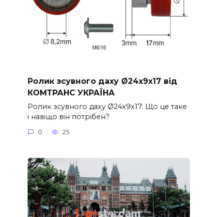
Ролик зсувного даху Ø24x9x17 від
КОМТРАНС УКРАЇНА
Ролик зсувного даху Ø24x9x17: Що це таке
і навіщо він потрібен?
0
25