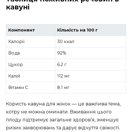
кавуні
Компонент
Кількість на 100 г
Калорії
30 ккал
Вода
92%
Цукор
6.2 г
Калій
112 мг
Вітамін C
8.1 мг
Користь кавуна для жінок — це важлива тема,
котру не можна оминати. Вживання цього
плоду підтримує загальне здоров’я, зменшує
ризик захворювань та дарує відчуття свіжості.