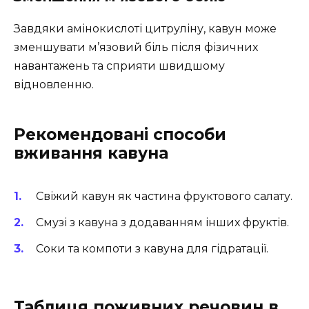
Завдяки амінокислоті цитруліну, кавун може
зменшувати м’язовий біль після фізичних
навантажень та сприяти швидшому
відновленню.
Рекомендовані способи
вживання кавуна
Свіжий кавун як частина фруктового салату.
Смузі з кавуна з додаванням інших фруктів.
Соки та компоти з кавуна для гідратації.
Таблиця поживних речовин в