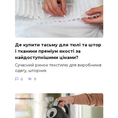
Де купити тасьму для тюлі та штор
і тканини преміум якості за
найдоступнішими цінами?
Сучасний ринок текстилю для виробників
одягу, шторних
0
11