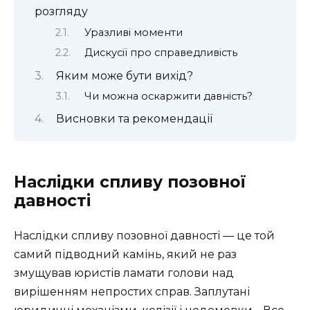
розгляду
Уразливі моменти
Дискусії про справедливість
Яким може бути вихід?
Чи можна оскаржити давність?
Висновки та рекомендації
Наслідки спливу позовної
давності
Наслідки спливу позовної давності — це той
самий підводний камінь, який не раз
змущував юристів ламати голови над
вирішенням непростих справ. Заплутані