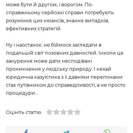
може бути й другом, і ворогом. По-
справжньому серйозні справи потребують
розуміння цих нюансів, знання випадків,
ефективних стратегій
Ну і наостанок: не біймося заглядати в
подальшій світ позовних давностей. Інколи це
занурення може дати несподівані
проникнення у людську природу. І нехай
юридична казуїстика з її давніми перепонами
стає путівником до справедливості, а не просто
процедури…
Оцініть статтю