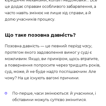
юридичні механізми, колізії і недомовки… Все
це додає справам особливого забарвлення, а
часто навіть змінює не лише хід справи, а й
долю учасників процесу.
Що таке позовна давність?
Позовна давність — це певний
період часу
,
протягом якого задоволення вимог у суді є
можливим. Якщо, ви приміром, щось втратите,
а повернення попросите через тридцять років,
суд, може, й не буде надто поспішаючим. Але
чому? На це існують вагомі причини.
По-перше, часи змінюються: й учасники, і
обставини можуть суттєво змінитися.