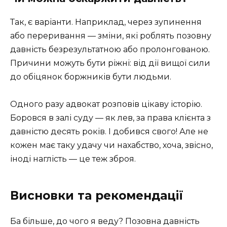
Так, є варіанти. Наприклад, через зупинення
або переривання — зміни, які роблять позовну
давність безрезультатною або пролонгованою.
Причини можуть бути ріжні: від дії вищої сили
до обіцянок боржників бути людьми.
Одного разу адвокат розповів цікаву історію.
Боровся в залі суду — як лев, за права клієнта з
давністю десять років. І добився свого! Але не
кожен має таку удачу чи нахабство, хоча, звісно,
іноді наглість — це теж зброя.
Висновки та рекомендації
Ба більше, до чого я веду? Позовна давність