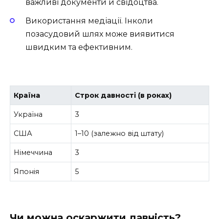
важливі документи й свідоцтва.
Використання медіації. Інколи
позасудовий шлях може виявитися
швидким та ефективним.
Країна
Строк давності (в роках)
Україна
3
США
1–10 (залежно від штату)
Німеччина
3
Японія
5
Чи можна оскаржити давність?