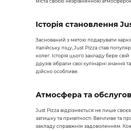
міста своєю незрівнянною атмосферо
Історія становлення Jus
Заснований з метою подарувати харк
італійську піцу, Just Pizza став попул
колег. Історія цього закладу бере сві
друзів зібрали свої кулінарні знання 
дійсно особливе.
Атмосфера та обслуго
Just Pizza відрізняється не лише сво
затишку та привітності. Ввічливе та п
закладу справжнім задоволенням. Коже