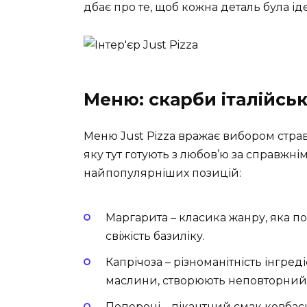
дбає про те, щоб кожна деталь була і
Меню: скарби італійськ
Меню Just Pizza вражає вибором страв 
яку тут готують з любов’ю за справжні
найпопулярніших позицій:
Маргарита
– класика жанру, яка по
свіжість базиліку.
Капрічоза
– різноманітність інгред
маслини, створюють неповторний
Пепероні
– пікантний смак ковбас