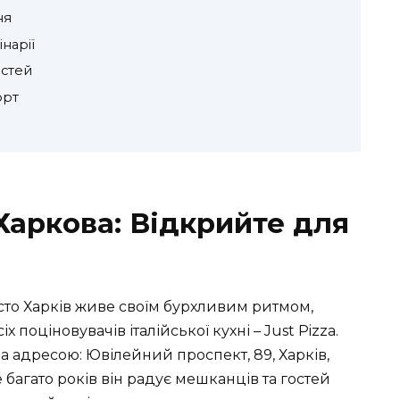
ня
інарії
остей
орт
 Харкова: Відкрийте для
істо Харків живе своїм бурхливим ритмом,
поціновувачів італійської кухні – Just Pizza.
 адресою: Ювілейний проспект, 89, Харків,
е багато років він радує мешканців та гостей