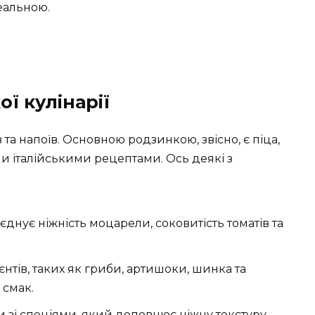
деальною.
ої кулінарії
та напоїв. Основною родзинкою, звісно, є піца,
ми італійськими рецептами. Ось деякі з
єднує ніжність моцарели, соковитість томатів та
ієнтів, таких як гриби, артишоки, шинка та
 смак.
и зі спеціями, який доповнює ніжну текстуру