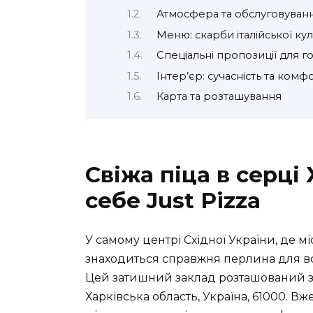
Атмосфера та обслуговуван
Меню: скарби італійської кул
Спеціальні пропозиції для г
Інтер’єр: сучасність та комф
Карта та розташування
Свіжа піца в серці
себе Just Pizza
У самому центрі Східної України, де м
знаходиться справжня перлина для всіх 
Цей затишний заклад розташований за
Харківська область, Україна, 61000. Вж