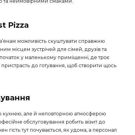
ю та неймовірними смаками.
t Pizza
ів’янам можливість скуштувати справжню
ярним місцем зустрічей для сімей, друзів та
й початок у маленькому приміщенні, де троє
та пристрасть до готування, щоб створити щось
вування
єю кухнею, але й неповторною атмосферою
рофесійне обслуговування робить візит до
н гість тут почувається, як удома, а персонал