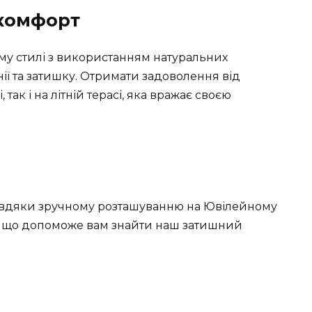
а комфорт
ому стилі з використанням натуральних
нії та затишку. Отримати задоволення від
 так і на літній терасі, яка вражає своєю
 завдяки зручному розташуванню на Ювілейному
а, що допоможе вам знайти наш затишний