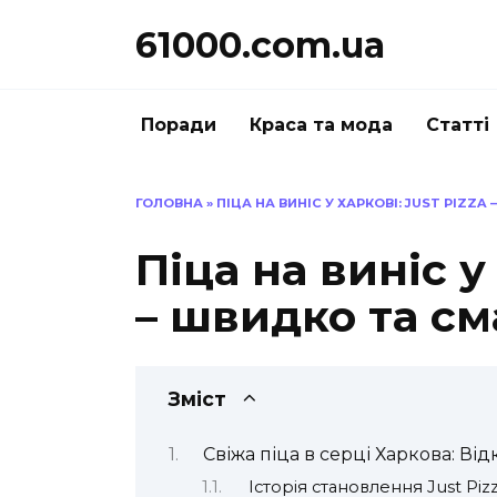
Перейти
61000.com.ua
до
вмісту
Поради
Краса та мода
Статті
ГОЛОВНА
»
ПІЦА НА ВИНІС У ХАРКОВІ: JUST PIZZA
Піца на виніс у
– швидко та см
Зміст
Свіжа піца в серці Харкова: Від
Історія становлення Just Piz