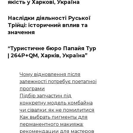
якість у Харкові, Україна
Наслідки діяльності Руської
Трійці: історичний вплив та
значення
“Туристичне бюро Папайя Тур
| 264P+QM, Харків, Україна”
Чому відновлення після
залежності потребує поетапної
програми
Підбір запчастин під
конкретну модель комбайна
чи сівалки: як не помилитися
Как выбрать пигменты для
перманентного макияжа:
рекомендации для мастеров