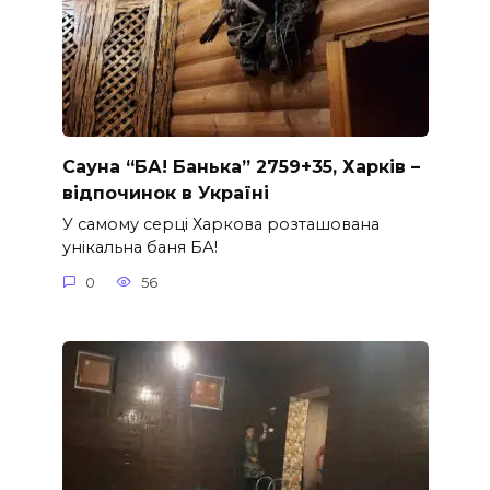
Сауна “БА! Банька” 2759+35, Харків –
відпочинок в Україні
У самому серці Харкова розташована
унікальна баня БА!
0
56