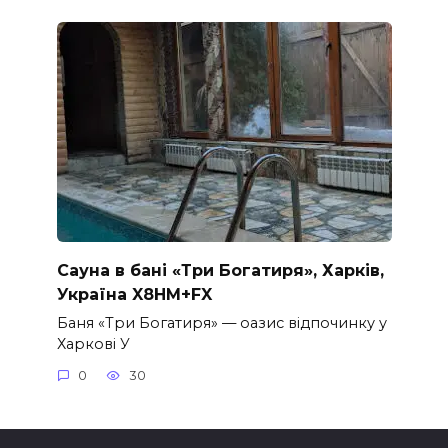
Сауна в бані «Три Богатиря», Харків,
Україна X8HM+FX
Баня «Три Богатиря» — оазис відпочинку у
Харкові У
0
30