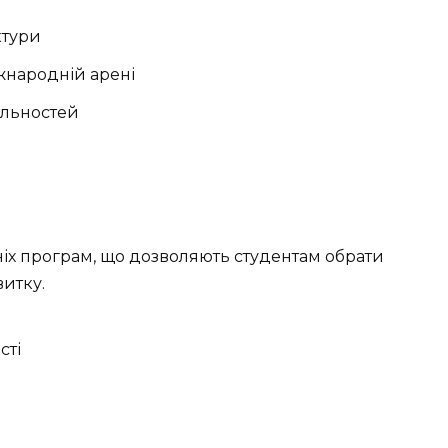
ктури
іжнародній арені
альностей
іх програм, що дозволяють студентам обрати
итку.
сті