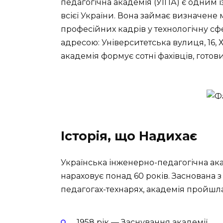
педагогічна академія (УІПА) є одним і
всієї України. Вона займає визначене м
професійних кадрів у технологічну сфе
адресою: Університетська вулиця, 16, Ха
академія формує сотні фахівців, готови
Історія, що Надихає
Українська інженерно-педагогічна ак
нараховує понад 60 років. Заснована 
педагогах-технарях, академія пройшла
1958 рік — Заснування академії