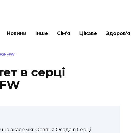
Новини
Інше
Сім’я
Цікаве
Здоров’я
Y6QH+FW
тет в серці
+FW
чна академія: Освітня Осада в Серці