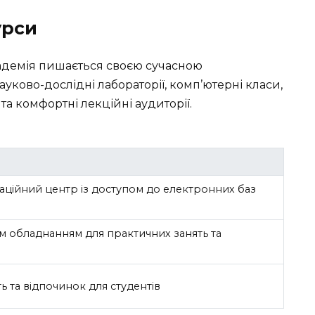
урси
адемія пишається своєю сучасною
уково-дослідні лабораторії, комп’ютерні класи,
а комфортні лекційні аудиторії.
аційний центр із доступом до електронних баз
м обладнанням для практичних занять та
ть та відпочинок для студентів