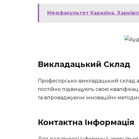
Медфакультет Каразіна, Харківс
Викладацький Склад
Професорсько-викладацький склад ака
постійно підвищують свою кваліфікац
та впроваджуючи інноваційні методи
Контактна Інформація
Для додаткової інформації, зверніться