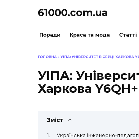
Перейти
61000.com.ua
до
вмісту
Поради
Краса та мода
Статті
ГОЛОВНА
»
УІПА: УНІВЕРСИТЕТ В СЕРЦІ ХАРКОВА 
УІПА: Універси
Харкова Y6QH
Зміст
Українська інженерно-педагогі