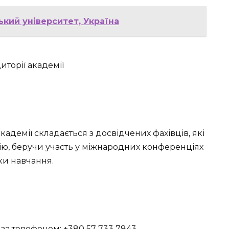
ький університет, Україна
демії складається з досвідчених фахівців, які
ію, беручи участь у міжнародних конференціях
ки навчання.
 за телефоном: +380 57 733 7843.