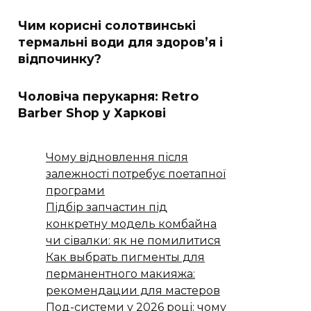
Чим корисні солотвинські
термальні води для здоров’я і
відпочинку?
Чоловіча перукарня: Retro
Barber Shop у Харкові
Чому відновлення після
залежності потребує поетапної
програми
Підбір запчастин під
конкретну модель комбайна
чи сівалки: як не помилитися
Как выбрать пигменты для
перманентного макияжа:
рекомендации для мастеров
Под-системи у 2026 році: чому