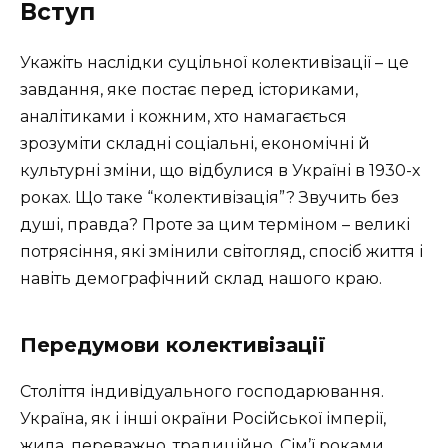
Вступ
Укажіть наслідки суцільної колективізації – це
завдання, яке постає перед істориками,
аналітиками і кожним, хто намагається
зрозуміти складні соціальні, економічні й
культурні зміни, що відбулися в Україні в 1930-х
роках. Що таке “колективізація”? Звучить без
душі, правда? Проте за цим терміном – великі
потрясіння, які змінили світогляд, спосіб життя і
навіть демографічний склад нашого краю.
Передумови колективізації
Століття індивідуального господарювання.
Україна, як і інші окраїни Російської імперії,
жила, переважно, традиційно. Сім’ї роками