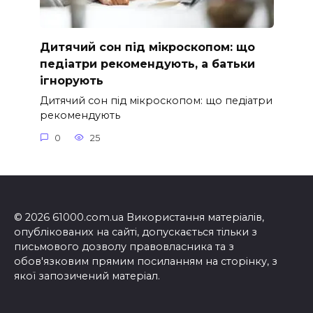
Дитячий сон під мікроскопом: що
педіатри рекомендують, а батьки
ігнорують
Дитячий сон під мікроскопом: що педіатри
рекомендують
0
25
© 2026 61000.com.ua Використання матеріалів,
опублікованих на сайті, допускається тільки з
письмового дозволу правовласника та з
обов'язковим прямим посиланням на сторінку, з
якої запозичений матеріал.