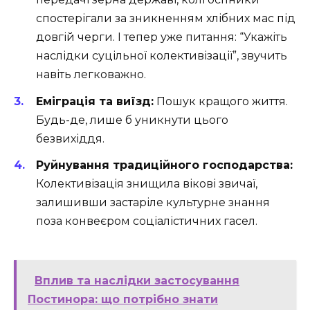
спостерігали за зникненням хлібних мас під
довгій черги. І тепер уже питання: “Укажіть
наслідки суцільної колективізації”, звучить
навіть легковажно.
Еміграція та виїзд:
Пошук кращого життя.
Будь-де, лише б уникнути цього
безвихіддя.
Руйнування традиційного господарства:
Колективізація знищила вікові звичаї,
залишивши застаріле культурне знання
поза конвеєром соціалістичних гасел.
Вплив та наслідки застосування
Постинора: що потрібно знати