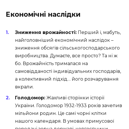
Економічні наслідки
Зниження врожайності:
Перший і, мабуть,
найголовніший економічний наслідок –
зниження обсягів сільськогосподарського
виробництва. Думаєте, все просто? Та ні ж
бо. Врожайність трималася на
самовідданості індивідуальних господарів,
а колективний підхід… його розчарування
вкрали.
Голодомор:
Жахливі сторінки історії
України. Голодомор 1932-1933 років зачепив
мільйони родин. Це самі чорні клітки
нашого календаря. В умовах примусової
передачі зерна державі, колгоспники