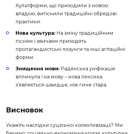
Культформи, що приходили з новою
владою, витіснили традиційні обрядові
практики.
Нова культура:
На зміну традиційним
пісням і звичаям приходять
пропагандистські лозунги та інші агітаційні
форми.
Знищення мови:
Радянська уніфікація
вплинула і на мову – нова лексика
з’являється швидше, ніж гине стара.
Висновок
Укажіть наслідки суцільної колективізації? Ми
бачимо: соціально-економічна криза, культурна