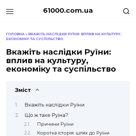
Перейти
61000.com.ua
до
вмісту
ГОЛОВНА
»
ВКАЖІТЬ НАСЛІДКИ РУЇНИ: ВПЛИВ НА КУЛЬТУРУ,
ЕКОНОМІКУ ТА СУСПІЛЬСТВО
Вкажіть наслідки Руїни:
вплив на культуру,
економіку та суспільство
Зміст
Вкажіть наслідки Руїни
Що ж таке Руїна?
Причини Руїни
Коротка історія: шлях до Руїни