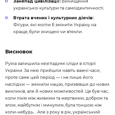
Занепад цивілізації:
Винищення
української культури та самоідентичності.
Втрата вчених і культурних діячів:
Фігури, які могли б змінити Україну на
краще, були знищені чи втекли.
Висновок
Руїна залишила незгладимі сліди в історії
України. За нею прийшли навіть важчі часи,
проте саме цей період — і не лише його
наслідки — змінили націю, призвівши до нових
викликів, але й нових можливостей. Це був час,
коли лінія між живими та мертвими, добром та
злом, майбутнім і минулим, була тоншою ніж
коли-небудь… Але з року в рік, український