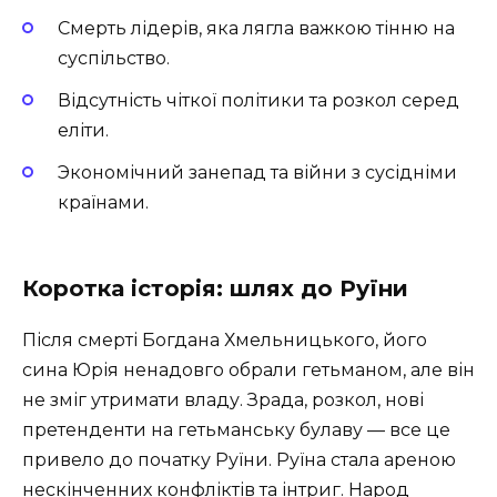
Смерть лідерів, яка лягла важкою тінню на
суспільство.
Відсутність чіткої політики та розкол серед
еліти.
Экономічний занепад та війни з сусідніми
країнами.
Коротка історія: шлях до Руїни
Після смерті Богдана Хмельницького, його
сина Юрія ненадовго обрали гетьманом, але він
не зміг утримати владу. Зрада, розкол, нові
претенденти на гетьманську булаву — все це
привело до початку Руїни. Руїна стала ареною
нескінченних конфліктів та інтриг. Народ