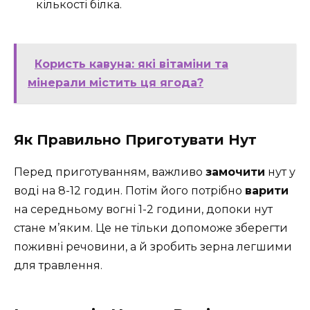
кількості білка.
Користь кавуна: які вітаміни та
мінерали містить ця ягода?
Як Правильно Приготувати Нут
Перед приготуванням, важливо
замочити
нут у
воді на 8-12 годин. Потім його потрібно
варити
на середньому вогні 1-2 години, допоки нут
стане м’яким. Це не тільки допоможе зберегти
поживні речовини, а й зробить зерна легшими
для травлення.