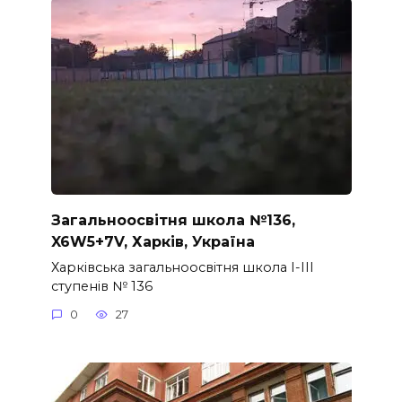
Загальноосвітня школа №136,
X6W5+7V, Харків, Україна
Харківська загальноосвітня школа I-III
ступенів № 136
0
27