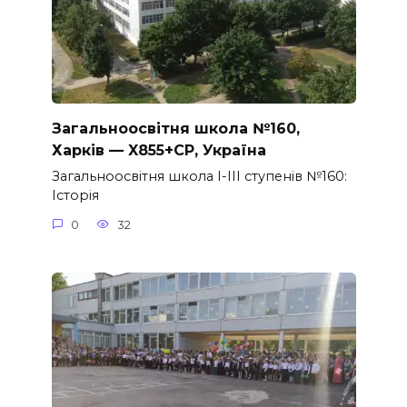
Загальноосвітня школа №160,
Харків — X855+CP, Україна
Загальноосвітня школа I-III ступенів №160:
Історія
0
32