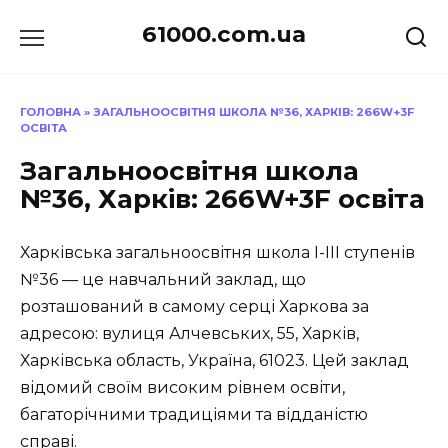
Перейти
61000.com.ua
до
вмісту
ГОЛОВНА
»
ЗАГАЛЬНООСВІТНЯ ШКОЛА №36, ХАРКІВ: 266W+3F
ОСВІТА
Загальноосвітня школа
№36, Харків: 266W+3F освіта
Харківська загальноосвітня школа I-III ступенів
№36 — це навчальний заклад, що
розташований в самому серці Харкова за
адресою: вулиця Алчевських, 55, Харків,
Харківська область, Україна, 61023. Цей заклад
відомий своїм високим рівнем освіти,
багаторічними традиціями та відданістю
справі.