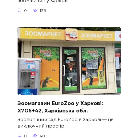
зоомагазин у Харкові
0
136
Зоомагазин EuroZoo у Харкові:
X7G6+42, Харківська обл.
Зоологічний сад EuroZoo в Харкові — це
виключний простір
0
40