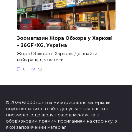
Зоомагазин Жора Обжора у Харкові
– 26GF+XG, Україна
Жора Обжора в Харкові: Де знайти
найкращі делікатеси
0
52
© 2026 61000.com.ua Використання матеріалів,
опублікованих на сайті, допускається тільки з
письмового дозволу правовласника та з
обов'язковим прямим посиланням на сторінку, з
якої запозичений матеріал.