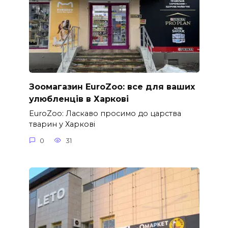
Зоомагазин EuroZoo: все для ваших
улюбленців в Харкові
EuroZoo: Ласкаво просимо до царства
тварин у Харкові
0
31