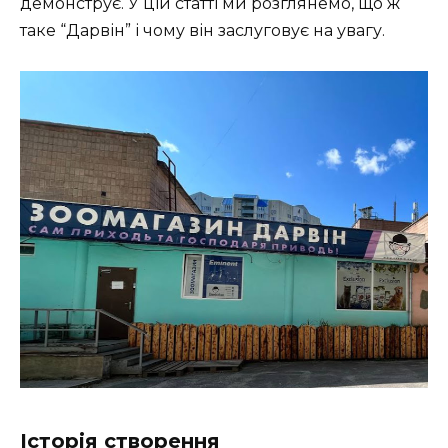
демонструє. У цій статті ми розглянемо, що ж
таке “Дарвін” і чому він заслуговує на увагу.
Історія створення