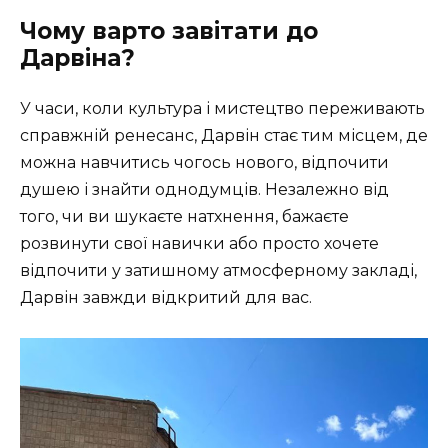
Чому варто завітати до
Дарвіна?
У часи, коли культура і мистецтво переживають
справжній ренесанс, Дарвін стає тим місцем, де
можна навчитись чогось нового, відпочити
душею і знайти однодумців. Незалежно від
того, чи ви шукаєте натхнення, бажаєте
розвинути свої навички або просто хочете
відпочити у затишному атмосферному закладі,
Дарвін завжди відкритий для вас.