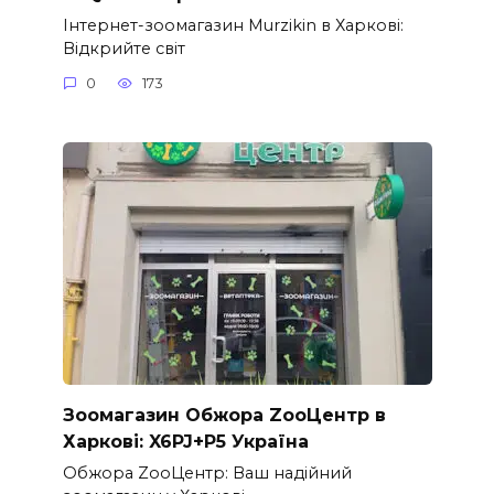
Інтернет-зоомагазин Murzikin в Харкові:
Відкрийте світ
0
173
Зоомагазин Обжора ZooЦентр в
Харкові: X6PJ+P5 Україна
Обжора ZooЦентр: Ваш надійний