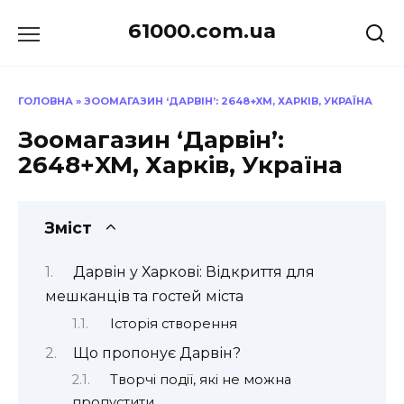
Перейти
61000.com.ua
до
вмісту
ГОЛОВНА
»
ЗООМАГАЗИН ‘ДАРВІН’: 2648+XM, ХАРКІВ, УКРАЇНА
Зоомагазин ‘Дарвін’:
2648+XM, Харків, Україна
Зміст
Дарвін у Харкові: Відкриття для
мешканців та гостей міста
Історія створення
Що пропонує Дарвін?
Творчі події, які не можна
пропустити