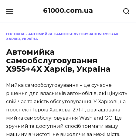
Перейти
61000.com.ua
до
вмісту
ГОЛОВНА
»
АВТОМИЙКА САМООБСЛУГОВУВАННЯ X955+4X
ХАРКІВ, УКРАЇНА
Автомийка
самообслуговування
X955+4X Харків, Україна
Мийка самообслуговування – це сучасне
рішення для власників автомобілів, які цінують
свій час та якість обслуговування. У Харкові, на
проспекті Героїв Харкова, 271-Г, розташована
мийка самообслуговування Wash and GO. Це
зручний та доступний спосіб тримати вашу
машину в чистоті, не виходячи за межі міста.