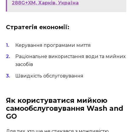
288G+XM, Харків, Україна
Стратегія економії:
Керування програмами миття
Раціональне використання води та мийних
засобів
Швидкість обслуговування
Як користуватися мийкою
самообслуговування Wash and
GO
Для тих, хто ще не стикався з можливістю