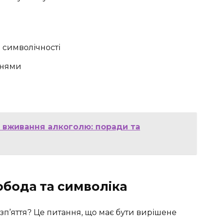
 символічності
ннями
я вживання алкоголю: поради та
обода та символіка
зп’яття? Це питання, що має бути вирішене