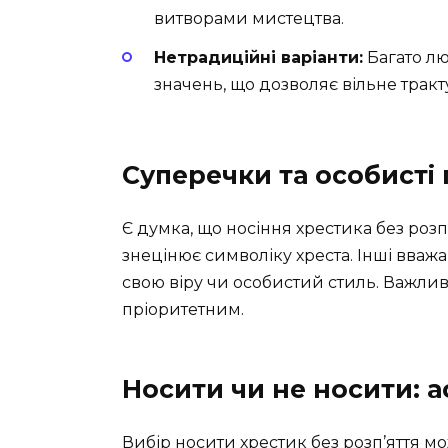
витворами мистецтва.
Нетрадиційні варіанти:
Багато лю
значень, що дозволяє вільне тракт
Суперечки та особисті
Є думка, що носіння хрестика без розп
знецінює символіку хреста. Інші вваж
свою віру чи особистий стиль. Важлив
пріоритетним.
Носити чи не носити: 
Вибір носити хрестик без розп’яття м