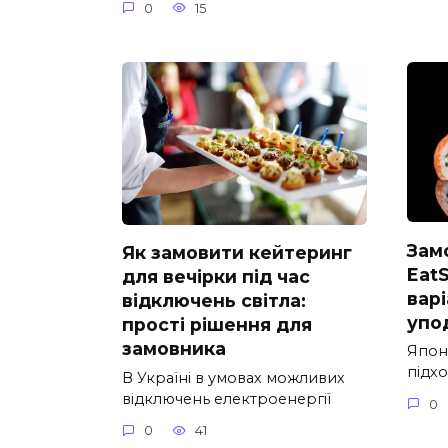
0
15
Замо
Як замовити кейтеринг
EatS
для вечірки під час
варі
відключень світла:
упо
прості рішення для
замовника
Япон
підхо
В Україні в умовах можливих
відключень електроенергії
0
0
41