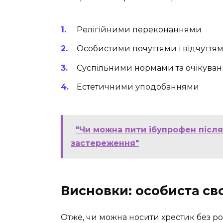
Релігійними переконаннями
Особистими почуттями і відчуттям
Суспільними нормами та очікува
Естетичними уподобаннями
"Чи можна пити ібупрофен післ
застереження"
Висновки: особиста св
Отже, чи можна носити хрестик без ро