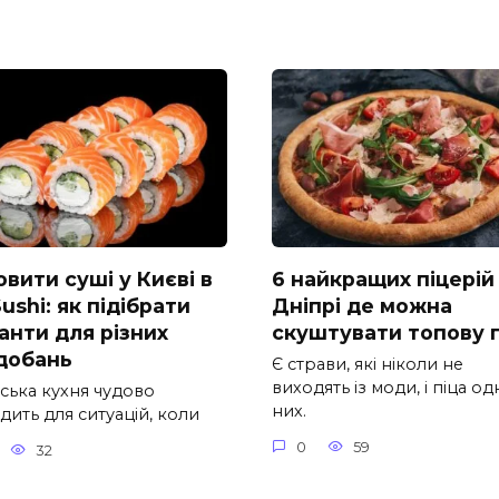
вити суші у Києві в
6 найкращих піцерій
ushi: як підібрати
Дніпрі де можна
анти для різних
скуштувати топову п
добань
Є страви, які ніколи не
виходять із моди, і піца од
ська кухня чудово
них.
дить для ситуацій, коли
0
59
32