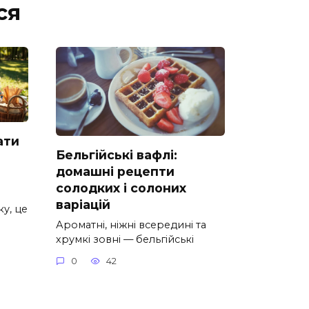
ся
ати
Бельгійські вафлі:
домашні рецепти
солодких і солоних
варіацій
у, це
Ароматні, ніжні всередині та
хрумкі зовні — бельгійські
0
42