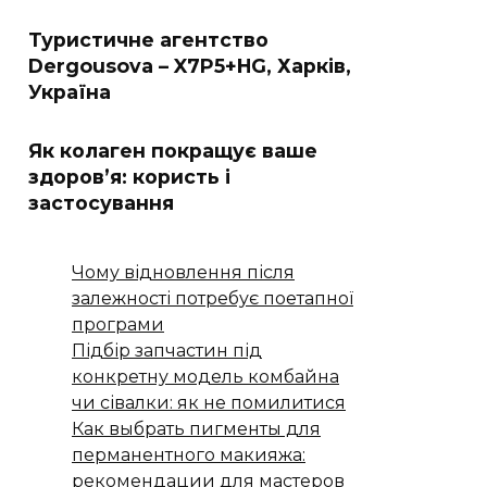
Туристичне агентство
Dergousova – X7P5+HG, Харків,
Україна
Як колаген покращує ваше
здоров’я: користь і
застосування
Чому відновлення після
залежності потребує поетапної
програми
Підбір запчастин під
конкретну модель комбайна
чи сівалки: як не помилитися
Как выбрать пигменты для
перманентного макияжа:
рекомендации для мастеров