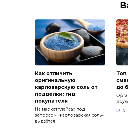
В
Как отличить
Топ
оригинальную
смак
карловарскую соль от
до 
подделки: гид
Орган
покупателя
друзя
На маркетплейсах под
0
запросом «карловарская соль»
выдаётся