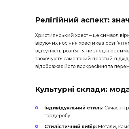
Релігійний аспект: зна
Християнський хрест – це символ віри,
віруючих носіння хрестика з розп’ятт
відсутність розп’яття не знецінює симво
заохочують саме такий простий підхід:
відображає його воскресіння та пере
Культурні склади: мода
Індивідуальний стиль:
Сучасні т
гардеробу.
Стилістичний вибір:
Метали, каме