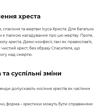
чення хреста
 спасіння та жертви Ісуса Христа. Для багатьох
ям є палкою нагадування про цю жертву. Проте,
лу хреста. Деякі конфесії, такі як православ’я,
 чистий хрест, без образу Спасителя, що
могу над смертю.
 та суспільні зміни
ренди допускають носіння хрестів як частини
ні, форма – хрестики можуть бути справжніми