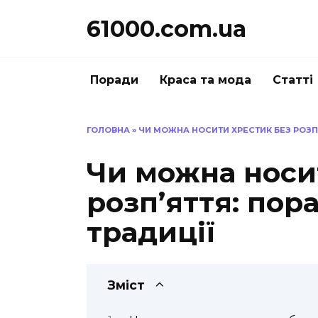
Перейти
61000.com.ua
до
вмісту
Поради
Краса та мода
Статті
ГОЛОВНА
»
ЧИ МОЖНА НОСИТИ ХРЕСТИК БЕЗ РОЗП’
Чи можна носи
розп’яття: пор
традиції
Зміст