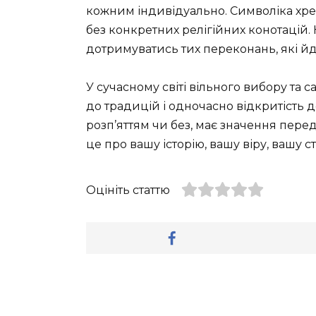
кожним індивідуально. Символіка хре
без конкретних релігійних конотацій.
дотримуватись тих переконань, які йду
У сучасному світі вільного вибору та
до традицій і одночасно відкритість д
розп’яттям чи без, має значення переду
це про вашу історію, вашу віру, вашу с
Оцініть статтю