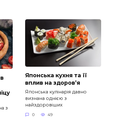
Японська кухня та її
 в
вплив на здоров’я
Японська кулінарія давно
іцу
визнана однією з
найздоровіших
на з
0
49