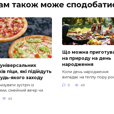
ам також може сподобати
Що можна приготув
на природу на день
народження
 універсальних
ів піци, які підійдуть
Коли день народження
випадає на теплу пору рок
будь-якого заходу
ізувати зустріч із
0
49
ми, сімейний вечір чи
45