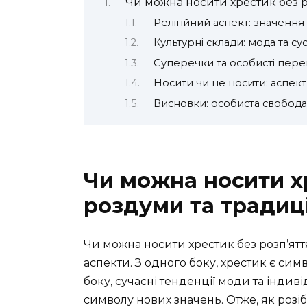
Чи можна носити хрестик без ро
Релігійний аспект: значення
Культурні склади: мода та сус
Суперечки та особисті пер
Носити чи не носити: аспек
Висновки: особиста свобода
Чи можна носити хр
роздуми та традиці
Чи можна носити хрестик без розп’яття?
аспекти. З одного боку, хрестик є сим
боку, сучасні тенденції моди та інди
символу нових значень. Отже, як розі