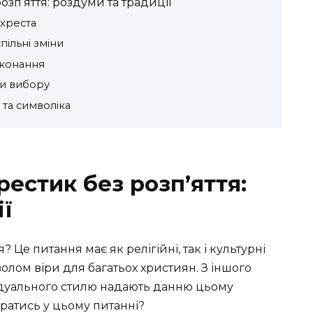
зп’яття: роздуми та традиції
 хреста
пільні зміни
еконання
ти вибору
 та символіка
естик без розп’яття:
ї
 Це питання має як релігійні, так і культурні
волом віри для багатьох християн. З іншого
відуального стилю надають данню цьому
братись у цьому питанні?