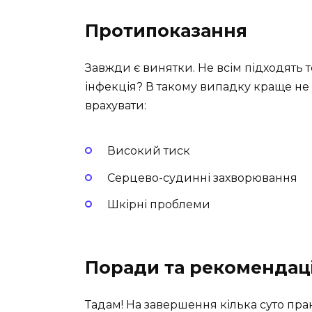
Протипоказання
Завжди є винятки. Не всім підходять 
інфекція? В такому випадку краще не 
врахувати:
Високий тиск
Серцево-судинні захворювання
Шкірні проблеми
Поради та рекомендаці
Тадам! На завершення кілька суто пр