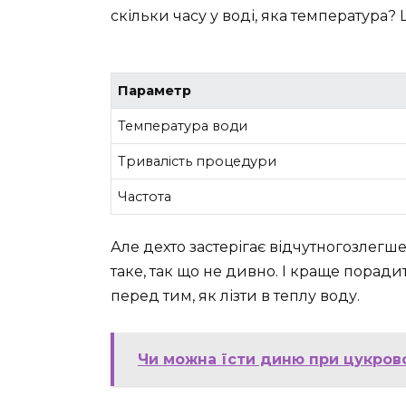
скільки часу у воді, яка температура?
Параметр
Температура води
Тривалість процедури
Частота
Але дехто застерігає відчутногозлегше
таке, так що не дивно. І краще порад
перед тим, як лізти в теплу воду.
Чи можна їсти диню при цукрово