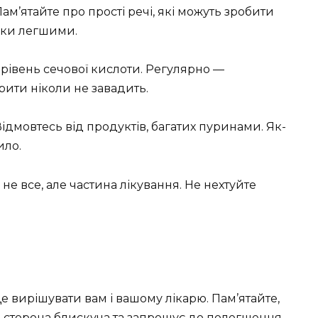
Пам’ятайте про прості речі, які можуть зробити
ішки легшими.
рівень сечової кислоти. Регулярно —
рити ніколи не завадить.
ідмовтесь від продуктів, багатих пуринами. Як-
ило.
е все, але частина лікування. Не нехтуйте
 вирішувати вам і вашому лікарю. Пам’ятайте,
а сторона блискуча та запрошує до полегшення,