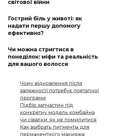
світової війни
Гострий біль у животі: як
надати першу допомогу
ефективно?
Чи можна стригтися в
понеділок: міфи та реальність
для вашого волосся
Чому відновлення після
залежності потребує поетапної
програми
Підбір запчастин під
конкретну модель комбайна
чи сівалки: як не помилитися
Как выбрать пигменты для
перманентного макияжа: