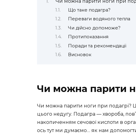
Чи можна парити ноги при под
Що таке подагра?
Переваги водяного тепла
Чи дійсно допоможе?
Протипоказання
Поради та рекомендації
Висновок
Чи можна парити н
Чи можна парити ноги при подагрі? Це
цього недугу. Подагра — хвороба, пов
накопиченням сечової кислоти в орган
ось тут ми думаємо… як нам допомогти