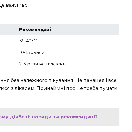
 Це важливо.
Рекомендації
35-40°C
10-15 хвилин
2-3 рази на тиждень
ння без належного лікування. Не панацея і все
итися з лікарем. Принаймні про це треба думати
му діабеті: поради та рекомендації