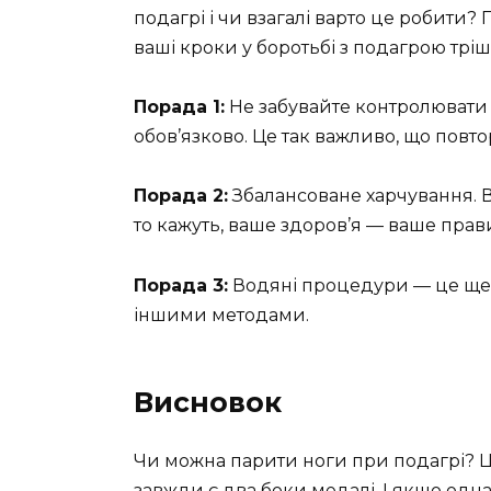
подагрі і чи взагалі варто це робити? 
ваші кроки у боротьбі з подагрою тр
Порада 1:
Не забувайте контролювати 
обов’язково. Це так важливо, що повто
Порада 2:
Збалансоване харчування. В
то кажуть, ваше здоров’я — ваше прав
Порада 3:
Водяні процедури — це ще н
іншими методами.
Висновок
Чи можна парити ноги при подагрі? Це
завжди є два боки медалі. І якщо одн