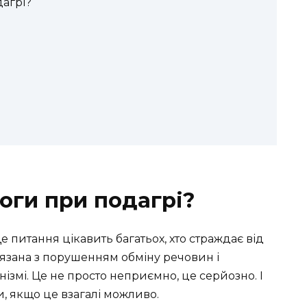
агрі?
оги при подагрі?
 питання цікавить багатьох, хто страждає від
’язана з порушенням обміну речовин і
ізмі. Це не просто неприємно, це серйозно. І
, якщо це взагалі можливо.