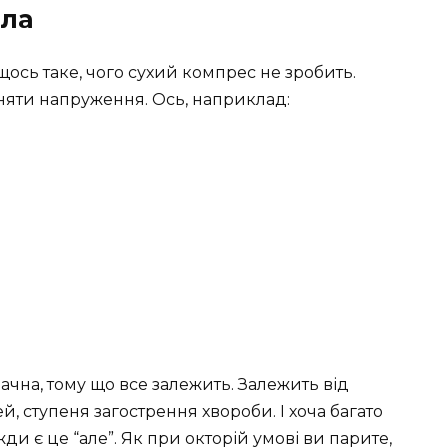
пла
 щось таке, чого сухий компрес не зробить.
зняти напруження. Ось, наприклад:
ачна, тому що все залежить. Залежить від
, ступеня загострення хвороби. І хоча багато
и є це “але”. Як при окторій умові ви парите,