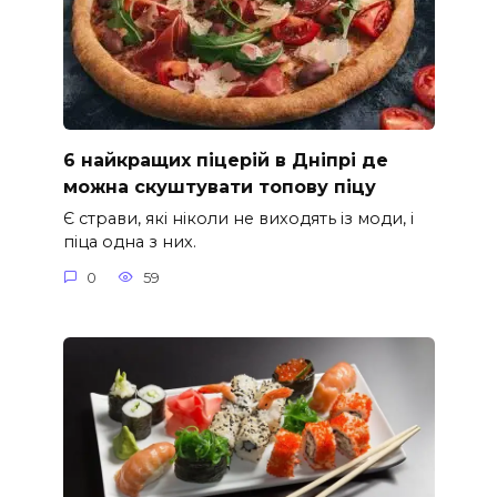
6 найкращих піцерій в Дніпрі де
можна скуштувати топову піцу
Є страви, які ніколи не виходять із моди, і
піца одна з них.
0
59