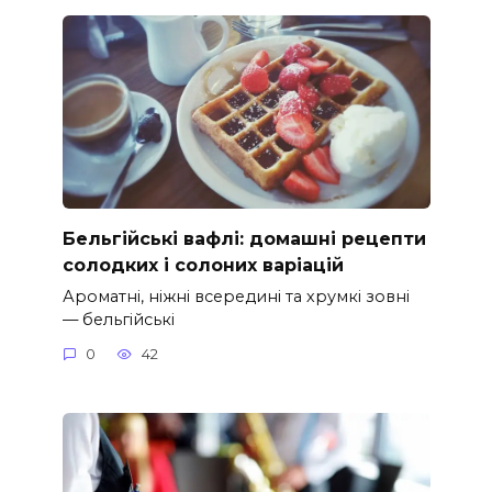
Бельгійські вафлі: домашні рецепти
солодких і солоних варіацій
Ароматні, ніжні всередині та хрумкі зовні
— бельгійські
0
42