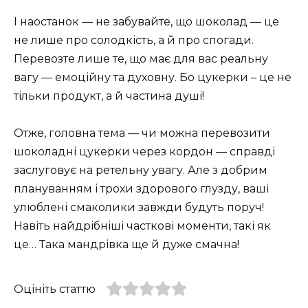
І наостанок — не забувайте, що шоколад — це
не лише про солодкість, а й про спогади.
Перевозте лише те, що має для вас реальну
вагу — емоційну та духовну. Бо цукерки – це не
тільки продукт, а й частина душі!
Отже, головна тема — чи можна перевозити
шоколадні цукерки через кордон — справді
заслуговує на ретельну увагу. Але з добрим
плануванням і трохи здорового глузду, ваші
улюблені смаколики завжди будуть поруч!
Навіть найдрібніші часткові моменти, такі як
це… Така мандрівка ще й дуже смачна!
Оцініть статтю