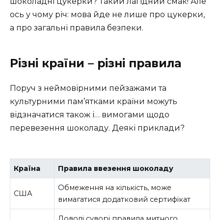
шоколадні цукерки? Такий лагідний смак! Але
ось у чому річ: мова йде не лише про цукерки,
а про загальні правила безпеки.
Різні країни – різні правила
Поруч з неймовірними пейзажами та
культурними пам’ятками країни можуть
відзначатися також і… вимогами щодо
перевезення шоколаду. Деякі приклади?
Країна
Правила ввезення шоколаду
Обмеження на кількість, може
США
вимагатися додатковий сертифікат
Доволі суворі правила митного