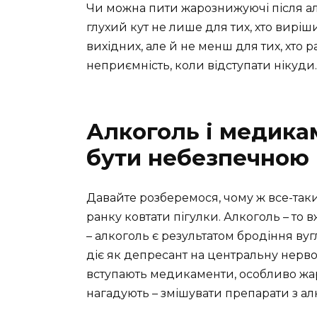
Чи можна пити жарознижуючі після ал
глухий кут не лише для тих, хто виріш
вихідних, але й не менш для тих, хто 
неприємність, коли відступати нікуди.
Алкоголь і медика
бути небезпечною
Давайте розберемося, чому ж все-таки
ранку ковтати пігулки. Алкоголь – то 
– алкоголь є результатом бродіння ву
діє як депресант на центральну нервов
вступають медикаменти, особливо жа
нагадують – змішувати препарати з а