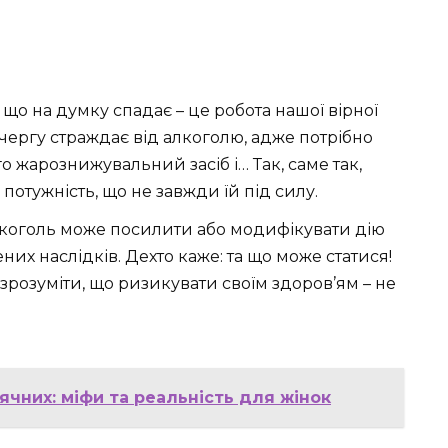
 що на думку спадає – це робота нашої вірної
чергу страждає від алкоголю, адже потрібно
 жарознижувальний засіб і… Так, саме так,
отужність, що не завжди їй під силу.
лкоголь може посилити або модифікувати дію
них наслідків. Дехто каже: та що може статися!
 зрозуміти, що ризикувати своїм здоров’ям – не
сячних: міфи та реальність для жінок