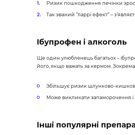
Ризик пошкодження печінки зрос
Так званий “ларрі ефект” – з’являє
Ібупрофен і алкоголь
Ще один улюбленець багатьох – ібупр
його, якщо важать за кермом. Зокрема,
Збільшує ризик шлунково-кишков
Може викликати запаморочення і 
Інші популярні препар