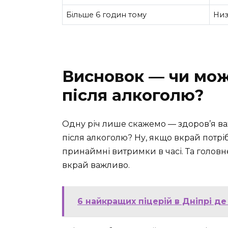
Більше 6 годин тому
Низ
Висновок — чи мо
після алкоголю?
Одну річ лише скажемо — здоров’я в
після алкоголю? Ну, якщо вкрай потріб
принаймні витримки в часі. Та головн
вкрай важливо.
6 найкращих піцерій в Дніпрі д