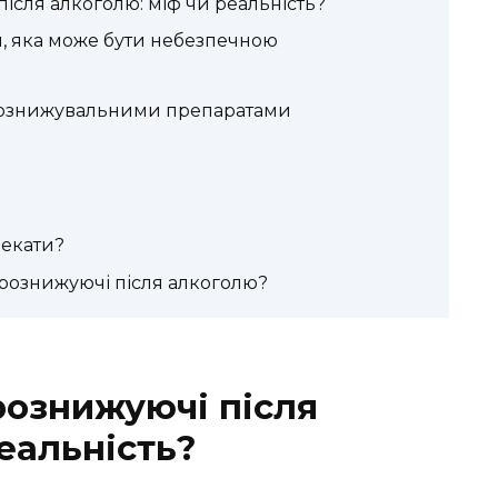
сля алкоголю: міф чи реальність?
ш, яка може бути небезпечною
рознижувальними препаратами
чекати?
рознижуючі після алкоголю?
ознижуючі після
еальність?