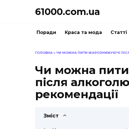
Перейти
61000.com.ua
до
вмісту
Поради
Краса та мода
Статті
ГОЛОВНА
»
ЧИ МОЖНА ПИТИ ЖАРОЗНИЖУЮЧІ ПІСЛ
Чи можна пит
після алкоголю
рекомендації
Зміст