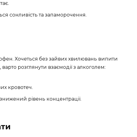
тає.
ться сонливість та запаморочення.
офен. Хочеться без зайвих хвилювань випити
 варто розглянути взаємодії з алкоголем:
их кровотеч.
знижений рівень концентрації.
ати