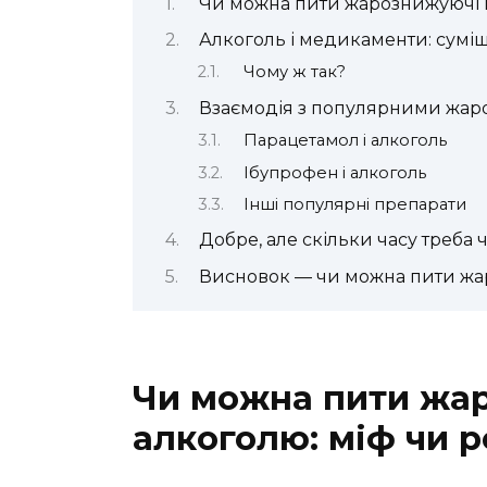
Чи можна пити жарознижуючі пі
Алкоголь і медикаменти: сумі
Чому ж так?
Взаємодія з популярними жа
Парацетамол і алкоголь
Ібупрофен і алкоголь
Інші популярні препарати
Добре, але скільки часу треба 
Висновок — чи можна пити жа
Чи можна пити жар
алкоголю: міф чи р