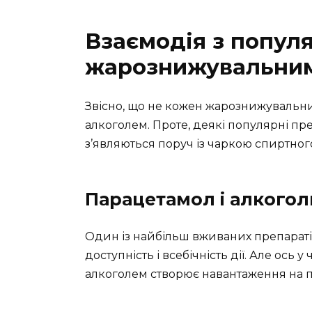
Взаємодія з попул
жарознижувальни
Звісно, що не кожен жарознижувальни
алкоголем. Проте, деякі популярні пр
з’являються поруч із чаркою спиртног
Парацетамол і алкогол
Один із найбільш вживаних препараті
доступність і всебічність дії. Але ось
алкоголем створює навантаження на печ