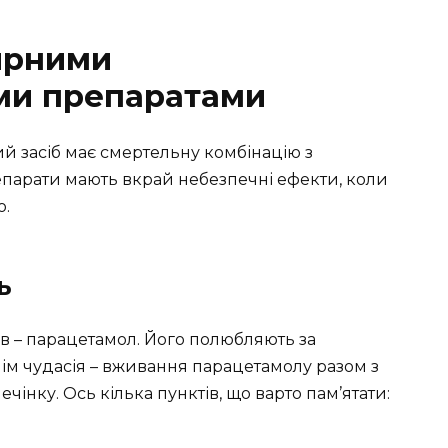
ярними
ми препаратами
й засіб має смертельну комбінацію з
епарати мають вкрай небезпечні ефекти, коли
о.
ь
в – парацетамол. Його полюбляють за
 у чім чудасія – вживання парацетамолу разом з
інку. Ось кілька пунктів, що варто пам’ятати: