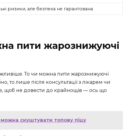
ькі ризики, але безпека не гарантована
жна пити жарознижуючі
ажливіше. То чи можна пити жарознижуючі
но, то лише після консультації з лікарем чи
е, щоб не довести до крайнощів — ось що
е можна скуштувати топову піцу