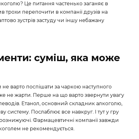
коголю? Це питання частенько заганяє в
ив трохи перепочити в компанії друзів на
раптово зустрів застуду чи іншу небажану
менти: суміш, яка може
 не варто поспішати за чаркою наступного
вже не жарти. Перше на що варто звернути увагу
глеводів. Етанол, основний складник алкоголю,
у систему. Послаблює все навкруг. І тут у гру
рознижуючі. Фармацевтичні компанії завжди
лкоголем не рекомендується.