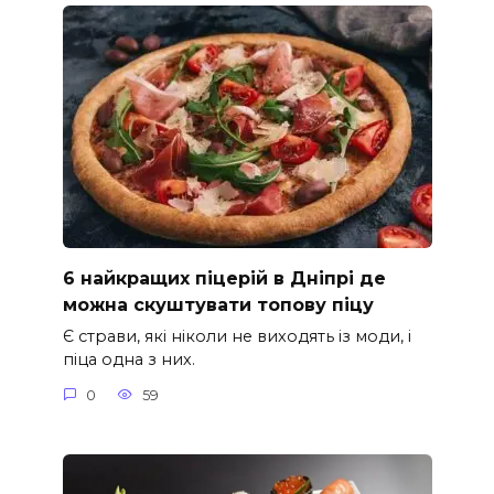
6 найкращих піцерій в Дніпрі де
можна скуштувати топову піцу
Є страви, які ніколи не виходять із моди, і
піца одна з них.
0
59