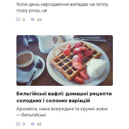
Коли день народження випадає на теплу
пору року, це
0
49
Бельгійські вафлі: домашні рецепти
солодких і солоних варіацій
Ароматні, ніжні всередині та хрумкі зовні
— бельгійські
0
42