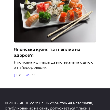
Японська кухня та її вплив на
здоров’я
Японська кулінарія давно визнана однією
з найздоровіших
0
49
© 2026 61000.com.ua Використання матеріалів,
опублікованих на сайті, допускається тільки з