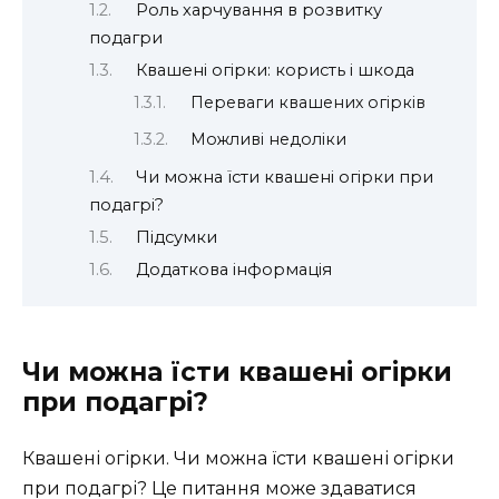
Роль харчування в розвитку
подагри
Квашені огірки: користь і шкода
Переваги квашених огірків
Можливі недоліки
Чи можна їсти квашені огірки при
подагрі?
Підсумки
Додаткова інформація
Чи можна їсти квашені огірки
при подагрі?
Квашені огірки. Чи можна їсти квашені огірки
при подагрі? Це питання може здаватися