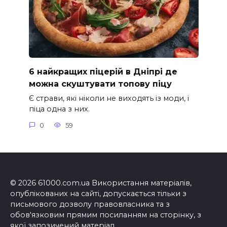
6 найкращих піцерій в Дніпрі де
можна скуштувати топову піцу
Є страви, які ніколи не виходять із моди, і
піца одна з них.
0
59
© 2026 61000.com.ua Використання матеріалів,
опублікованих на сайті, допускається тільки з
письмового дозволу правовласника та з
обов'язковим прямим посиланням на сторінку, з
якої запозичений матеріал.