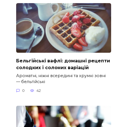
Бельгійські вафлі: домашні рецепти
солодких і солоних варіацій
Ароматні, ніжні всередині та хрумкі зовні
— бельгійські
0
42