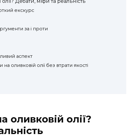
лії? Дебати, міфи та реальність
откий екскурс
аргументи за і проти
ливий аспект
 на оливковій олії без втрати якості
а оливковій олії?
альність