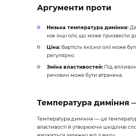
Аргументи проти
Низька температура диміння:
Де
ніж інші олії, що може призвести 
Ціна:
Вартість якісної олії може бу
регулярно.
Зміна властивостей:
Під впливом
речовин може бути втрачена.
Температура диміння 
Температура диміння — це температура
властивості й утворюючи шкідливі спо
варіюється залежно від її виду.