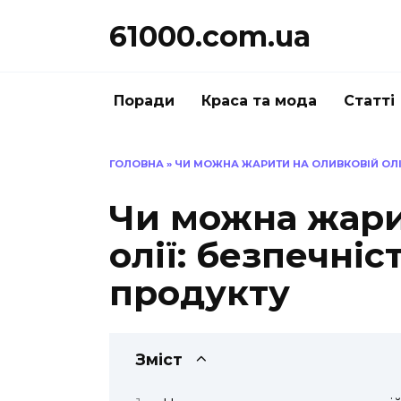
Перейти
61000.com.ua
до
вмісту
Поради
Краса та мода
Статті
ГОЛОВНА
»
ЧИ МОЖНА ЖАРИТИ НА ОЛИВКОВІЙ ОЛІЇ
Чи можна жари
олії: безпечніс
продукту
Зміст