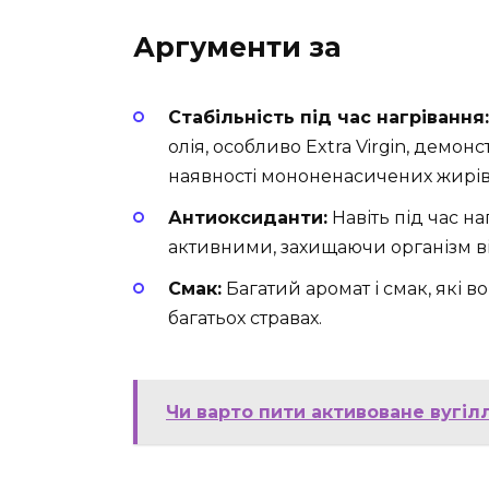
Аргументи за
Стабільність під час нагрівання:
олія, особливо Extra Virgin, демо
наявності мононенасичених жирів
Антиоксиданти:
Навіть під час н
активними, захищаючи організм ві
Смак:
Багатий аромат і смак, які 
багатьох стравах.
Чи варто пити активоване вугіл