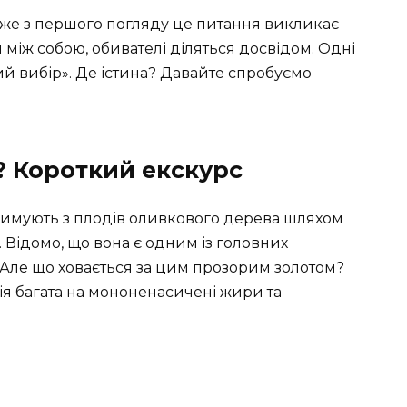
Вже з першого погляду це питання викликає
 між собою, обивателі діляться досвідом. Одні
ий вибір». Де істина? Давайте спробуємо
? Короткий екскурс
римують з плодів оливкового дерева шляхом
 Відомо, що вона є одним із головних
 Але що ховається за цим прозорим золотом?
ія багата на мононенасичені жири та