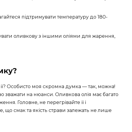
гайтеся підтримувати температуру до 180-
вати оливкову з іншими оліями для жарення,
мку?
ії? Особисто моя скромна думка — так, можна!
во зважати на нюанси. Оливкова олія має багато
ення. Головне, не перегрівайте її і
е, що смак та якість страви залежать не лише