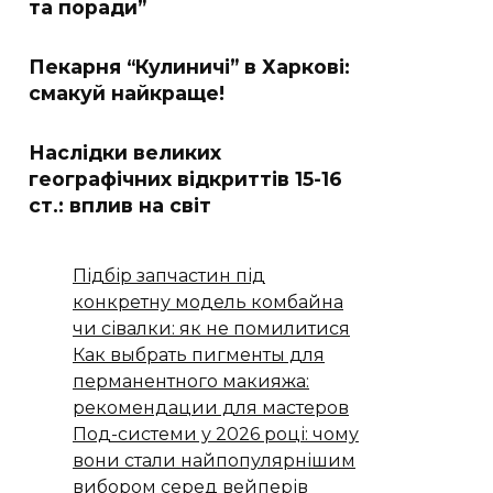
та поради”
Пекарня “Кулиничі” в Харкові:
смакуй найкраще!
Наслідки великих
географічних відкриттів 15-16
ст.: вплив на світ
Підбір запчастин під
конкретну модель комбайна
чи сівалки: як не помилитися
Как выбрать пигменты для
перманентного макияжа:
рекомендации для мастеров
Под-системи у 2026 році: чому
вони стали найпопулярнішим
вибором серед вейперів