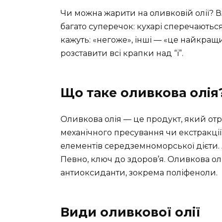
Чи можна жарити на оливковій олії? 
багато суперечок: кухарі сперечаються
кажуть: «негоже», інші — «це найкращ
розставити всі крапки над “і”.
Що таке оливкова олія
Оливкова олія — це продукт, який от
механічного пресування чи екстракції.
елементів середземноморської дієти.
Певно, ключ до здоров’я. Оливкова ол
антиоксиданти, зокрема поліфеноли.
Види оливкової олії