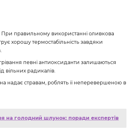
При правильному використанні оливкова
нструє хорошу термостабільність завдяки
.
агрівання певні антиоксиданти залишаються
д вільних радикалів.
вона надає стравам, роблять її неперевершеною в
ля на голодний шлунок: поради експертів