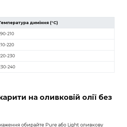
Температура диміння (°C)
190-210
210-220
220-230
230-240
жарити на оливковій олії без
аження обирайте Pure або Light оливкову