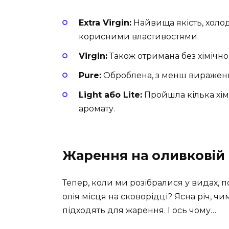
Extra Virgin:
Найвища якість, холо
корисними властивостями.
Virgin:
Також отримана без хімічної 
Pure:
Оброблена, з менш виражен
Light або Lite:
Пройшла кілька хім
аромату.
Жарення на оливковій о
Тепер, коли ми розібралися у видах, 
олія місця на сковорідці? Ясна річ, чи
підходять для жарення. І ось чому…