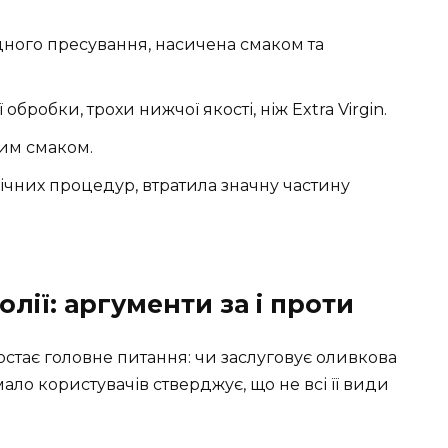
дного пресування, насичена смаком та
обробки, трохи нижчої якості, ніж Extra Virgin.
им смаком.
ічних процедур, втратила значну частину
лії: аргументи за і проти
постає головне питання: чи заслуговує оливкова
мало користувачів стверджує, що не всі її види