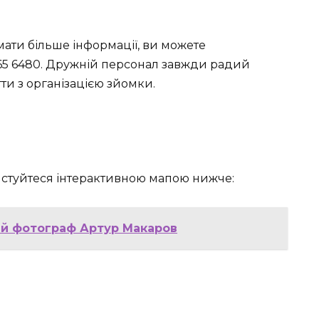
ати більше інформації, ви можете
65 6480. Дружній персонал завжди радий
ти з організацією зйомки.
ристуйтеся інтерактивною мапою нижче:
ий фотограф Артур Макаров