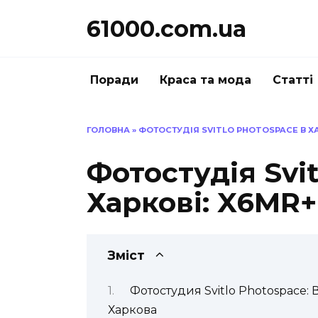
Перейти
61000.com.ua
до
вмісту
Поради
Краса та мода
Статті
ГОЛОВНА
»
ФОТОСТУДІЯ SVITLO PHOTOSPACE В ХА
Фотостудія Svi
Харкові: X6MR
Зміст
Фотостудия Svitlo Photospace: 
Харкова