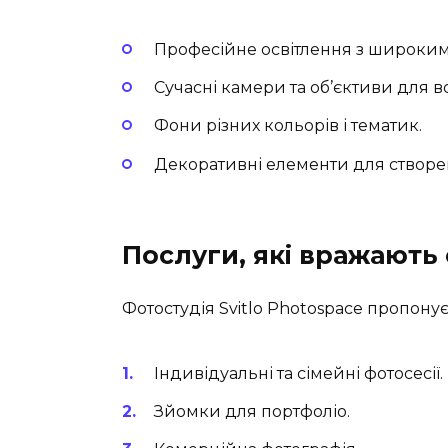
Професійне освітлення з широким
Сучасні камери та об’єктиви для вс
Фони різних кольорів і тематик.
Декоративні елементи для створе
Послуги, які вражають
Фотостудія Svitlo Photospace пропону
Індивідуальні та сімейні фотосесії.
Зйомки для портфоліо.