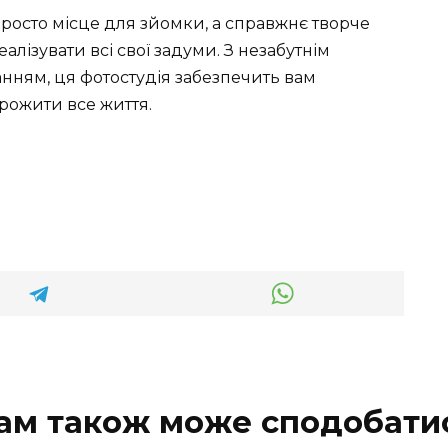
просто місце для зйомки, а справжнє творче
лізувати всі свої задуми. З незабутнім
нням, ця фотостудія забезпечить вам
орожити все життя.
ам також може сподобати