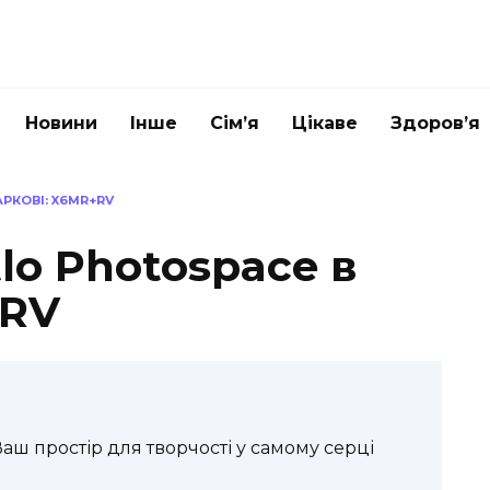
Новини
Інше
Сім’я
Цікаве
Здоров’я
РКОВІ: X6MR+RV
tlo Photospace в
+RV
Ваш простір для творчості у самому серці