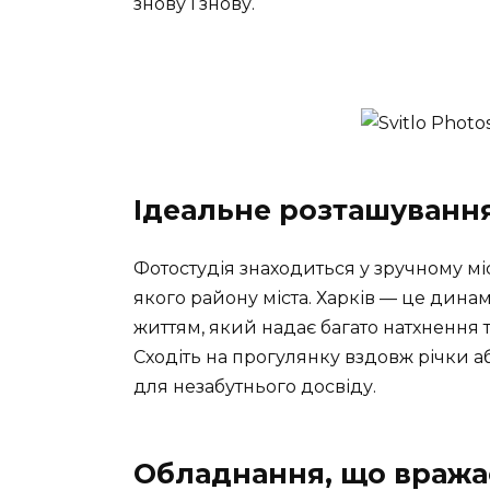
знову і знову.
Ідеальне розташування
Фотостудія знаходиться у зручному міс
якого району міста. Харків — це дин
життям, який надає багато натхнення 
Сходіть на прогулянку вздовж річки а
для незабутнього досвіду.
Обладнання, що вража