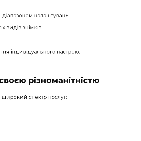
 діапазоном налаштувань.
іх видів знімків.
ння індивідуального настрою.
 своєю різноманітністю
є широкий спектр послуг: