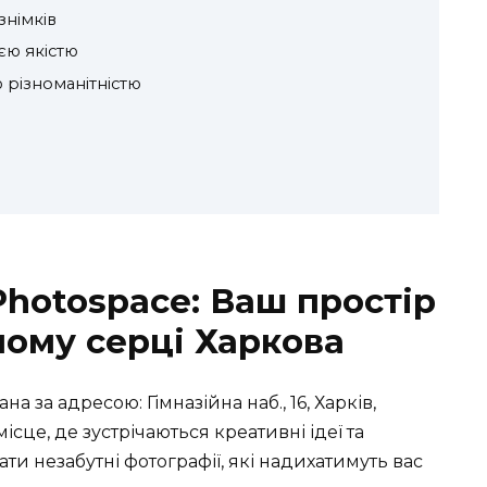
знімків
єю якістю
 різноманітністю
Photospace: Ваш простір
мому серці Харкова
а за адресою: Гімназійна наб., 16, Харків,
місце, де зустрічаються креативні ідеї та
и незабутні фотографії, які надихатимуть вас