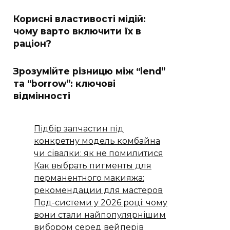
Корисні властивості мідій:
чому варто включити їх в
раціон?
Зрозумійте різницю між “lend”
та “borrow”: ключові
відмінності
Підбір запчастин під
конкретну модель комбайна
чи сівалки: як не помилитися
Как выбрать пигменты для
перманентного макияжа:
рекомендации для мастеров
Под-системи у 2026 році: чому
вони стали найпопулярнішим
вибором серед вейперів