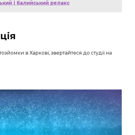
ький і балийський релакс
ція
озйомки в Харкові, звертайтеся до студії на