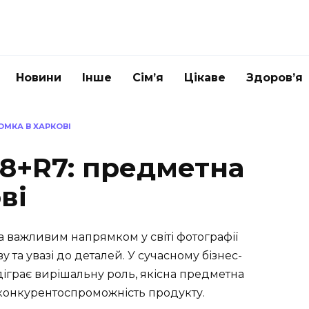
Новини
Інше
Сім’я
Цікаве
Здоров’я
ОМКА В ХАРКОВІ
28+R7: предметна
ві
а важливим напрямком у світі фотографії
та увазі до деталей. У сучасному бізнес-
діграє вирішальну роль, якісна предметна
конкурентоспроможність продукту.