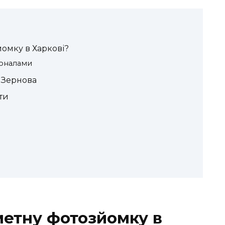
омку в Харкові?
іоналами
і Зернова
ти
етну фотозйомку в