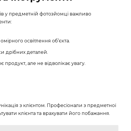
ів у предметній фотозйомці важливо
енти:
мірного освітлення об’єкта.
и дрібних деталей.
продукт, але не відволікає увагу.
ікація з клієнтом. Професіонали з предметної
увати клієнта та врахувати його побажання.