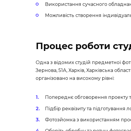
Використання сучасного обладнанн
Можливість створення індивідуаль
Процес роботи студ
Одна з відомих студій предметної фо
Зернова, 51А, Харків, Харківська область
організовано на високому рівні:
Попереднє обговорення проекту т
Підбір реквізиту та підготування л
Фотозйомка з використанням про
Оберіть обробку та ретуш фотограф