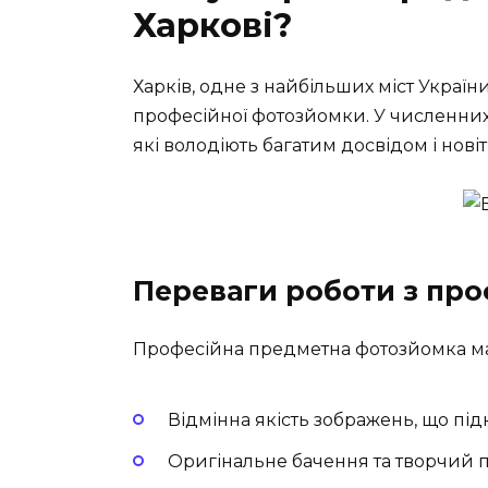
Харкові?
Харків, одне з найбільших міст Украї
професійної фотозйомки. У численних 
які володіють багатим досвідом і нові
Переваги роботи з пр
Професійна предметна фотозйомка має
Відмінна якість зображень, що під
Оригінальне бачення та творчий п