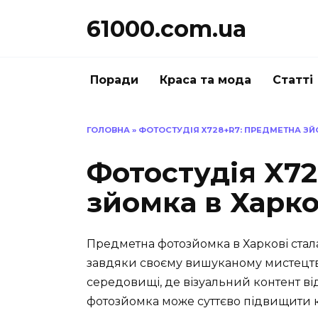
Перейти
61000.com.ua
до
вмісту
Поради
Краса та мода
Статті
ГОЛОВНА
»
ФОТОСТУДІЯ X728+R7: ПРЕДМЕТНА ЗЙ
Фотостудія X7
зйомка в Харко
Предметна фотозйомка в Харкові стал
завдяки своєму вишуканому мистецтву 
середовищі, де візуальний контент ві
фотозйомка може суттєво підвищити 