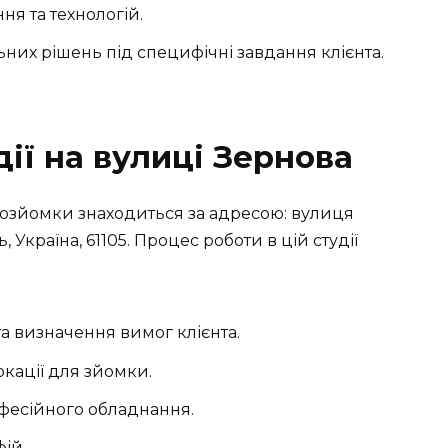
я та технологій.
них рішень під специфічні завдання клієнта.
ії на вулиці Зернова
тозйомки знаходиться за адресою: вулиця
, Україна, 61105. Процес роботи в цій студії
а визначення вимог клієнта.
окації для зйомки.
фесійного обладнання.
ій.