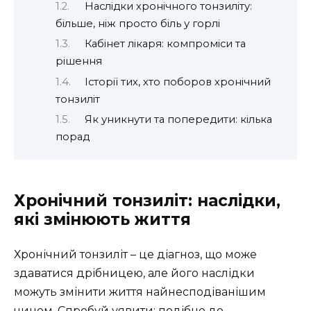
Наслідки хронічного тонзиліту:
більше, ніж просто біль у горлі
Кабінет лікаря: компроміси та
рішення
Історії тих, хто поборов хронічний
тонзиліт
Як уникнути та попередити: кілька
порад
Хронічний тонзиліт: наслідки,
які змінюють життя
Хронічний тонзиліт – це діагноз, що може
здаватися дрібницею, але його наслідки
можуть змінити життя найнесподіванішим
чином. Спробуй уявити: подібно до