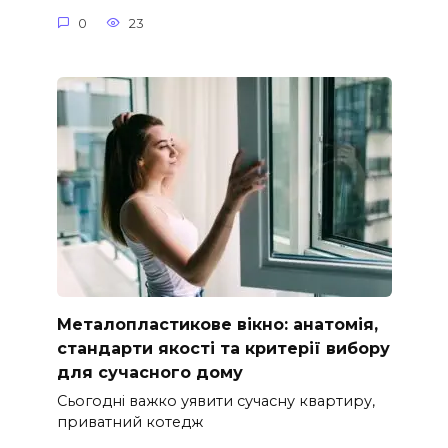
0
23
Металопластикове вікно: анатомія,
стандарти якості та критерії вибору
для сучасного дому
Сьогодні важко уявити сучасну квартиру,
приватний котедж