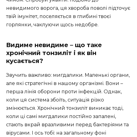
невидимого ворога, ця хвороба поволі підточує
твій імунітет, поселяється в глибині твоєї
горлянки, чаклуючи щось недобре.
Видиме невидиме – що таке
хронічний тонзиліт і як він
кусається?
Звучить важливо: мигдалики. Маленькі органи,
але які стратегічні в нашому організмі. Вони –
перша лінія оборони проти інфекцій. Однак,
коли ця система збоїть, ситуація різко
змінюється. Хронічний тонзиліт виникає тоді,
коли ці самі мигдалики постійно запалені,
стають вкрай вразливими перед бактеріями та
вірусами. І ось тобі: на загальному фоні