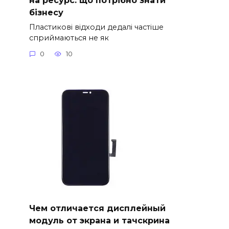
на ресурс: що потрібно знати
бізнесу
Пластикові відходи дедалі частіше
сприймаються не як
0
10
Чем отличается дисплейный
модуль от экрана и тачскрина