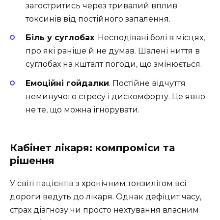
загостритись через тривалий вплив
токсинів від постійного запалення.
Біль у суглобах
. Несподівані болі в місцях,
про які раніше й не думав. Шалені ниття в
суглобах на кшталт погоди, що змінюється.
Емоційні гойдалки
. Постійне відчуття
неминучого стресу і дискомфорту. Це явно
не те, що можна ігнорувати.
Кабінет лікаря: компроміси та
рішення
У світі пацієнтів з хронічним тонзилітом всі
дороги ведуть до лікаря. Однак дефіцит часу,
страх діагнозу чи просто нехтування власним