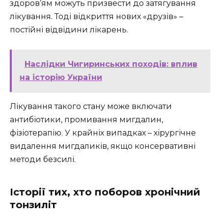
здоров’ям можуть призвести до затягування
лікування. Тоді відкриття нових «друзів» –
постійні відвідини лікарень.
Наслідки Чигиринських походів: вплив
на історію України
Лікування такого стану може включати
антибіотики, промивання мигдалин,
фізіотерапію. У крайніх випадках – хірургічне
видалення мигдаликів, якщо консервативні
методи безсилі.
Історії тих, хто поборов хронічний
тонзиліт