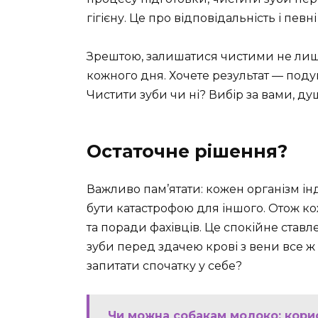
гігієну. Це про відповідальність і певні
Зрештою, залишатися чистими не лише
кожного дня. Хочете результат — под
Чистити зуби чи ні? Вибір за вами, душа
Остаточне рішення?
Важливо пам’ятати: кожен організм ін
бути катастрофою для іншого. Отож ко
та поради фахівців. Це спокійне ставле
зуби перед здачею крові з вени все ж 
запитати спочатку у себе?
Чи можна собакам молоко: корис