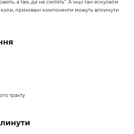
ють, а там, де не смітять”. А інші такі ескулапи
 інколи, приховані компоненти можуть вплинути
ння
го тракту
плинути