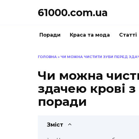
Перейти
61000.com.ua
до
вмісту
Поради
Краса та мода
Статті
ГОЛОВНА
»
ЧИ МОЖНА ЧИСТИТИ ЗУБИ ПЕРЕД ЗДАЧ
Чи можна чист
здачею крові з
поради
Зміст