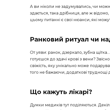
А ви ніколи не задумувались, чи можн
здається, така дрібниця, але ж відомо,
цьому питанні є свої нюанси, які можу
Ранковий ритуал чи на
От уяви: ранок, дзеркало, зубна щітк
готуєшся до здачі крові з вени? Звісн
свіжість, яку унікально може подарува
того не бажаючи, додаткові труднощі 
Що кажуть лікарі?
Думки медиків тут поділяються. Декіл