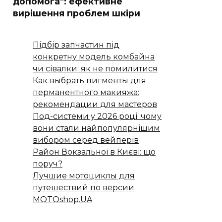
допомога”: ефективне
вирішення проблем шкіри
Підбір запчастин під
конкретну модель комбайна
чи сівалки: як не помилитися
Как выбрать пигменты для
перманентного макияжа:
рекомендации для мастеров
Под-системи у 2026 році: чому
вони стали найпопулярнішим
вибором серед вейперів
Район Вокзальної в Києві: що
поруч?
Лучшие мотоциклы для
путешествий по версии
MOTOshop.UA