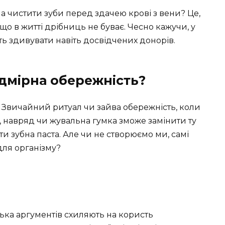
а чистити зуби перед здачею крові з вени? Це,
 що в житті дрібниць не буває. Чесно кажучи, у
ть здивувати навіть досвідчених донорів.
дмірна обережність?
а… Звичайний ритуал чи зайва обережність, коли
о, навряд чи жувальна гумка зможе замінити ту
ти зубна паста. Але чи не створюємо ми, самі
для організму?
ька аргументів схиляють на користь