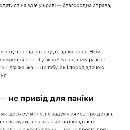
Податися на здачу крові — благородна справа,
легенд про підготовку до здачі крові. Ніби
ширення вен… Це жарт! В жодному разі не
н, важка їжа — це табу, як і перед здачею
ння.
 — не привід для паніки
, як щось рутинне, не задумуючись про деталі.
чесно кажучи, незважаючи на складність
ед здачею крові з вени — це не просто про