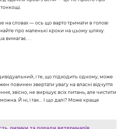
 тонкощі.
 на словах — ось що варто тримати в голові
умайте про маленькі кроки на цьому шляху.
 вимагає. . .
дивідуальний, і те, що підходить одному, може
жен повинен звертати увагу на власні відчуття
ння, звісно, не вирішує всіх питань, але чистити
можна. Й ні, і так… І що далі? Може краще
ть, ризики та поради ветеринарів