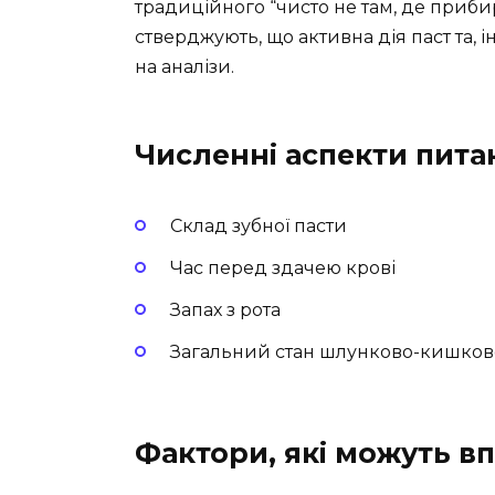
традиційного “чисто не там, де прибира
стверджують, що активна дія паст та,
на аналізи.
Численні аспекти пита
Склад зубної пасти
Час перед здачею крові
Запах з рота
Загальний стан шлунково-кишково
Фактори, які можуть в