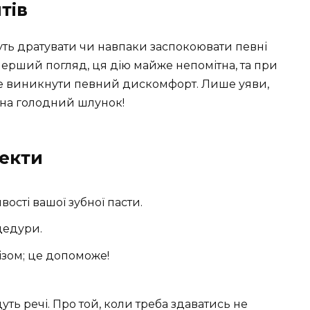
тів
ть дратувати чи навпаки заспокоювати певні
перший погляд, ця дію майже непомітна, та при
же виникнути певний дискомфорт. Лише уяви,
 на голодний шлунок!
екти
ості вашої зубної пасти.
цедури.
ізом; це допоможе!
уть речі. Про той, коли треба здаватись не