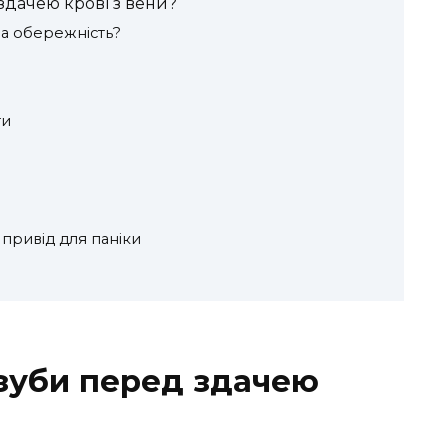
здачею крові з вени?
на обережність?
ти
 привід для паніки
зуби перед здачею