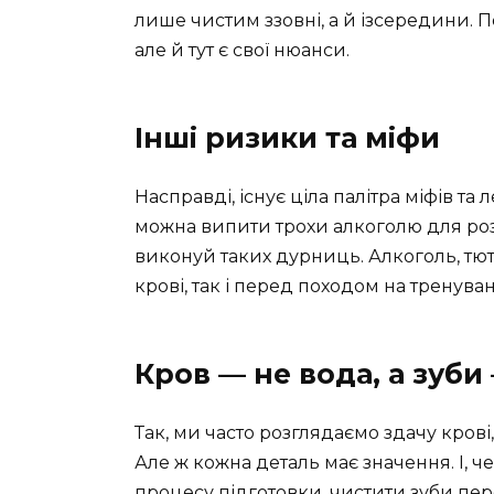
лише чистим ззовні, а й ізсередини. 
але й тут є свої нюанси.
Інші ризики та міфи
Насправді, існує ціла палітра міфів та 
можна випити трохи алкоголю для роз
виконуй таких дурниць. Алкоголь, тютю
крові, так і перед походом на тренува
Кров — не вода, а зуби
Так, ми часто розглядаємо здачу крові
Але ж кожна деталь має значення. І, 
процесу підготовки, чистити зуби пер