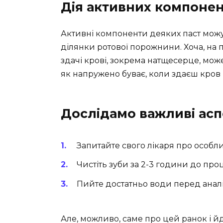
Дія активних компонен
Активні компоненти деяких паст можу
ділянки ротової порожнини. Хоча, на 
здачі крові, зокрема натщесерце, мо
як напружено буває, коли здаєш кров
Дослідамо важливі асп
Запитайте свого лікаря про особлив
Чистіть зуби за 2-3 години до про
Пийте достатньо води перед анал
Але, можливо, саме про цей ранок і йд