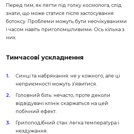
Перед тим, як лягти під голку космолога, слід
знати, що може статися після застосування
ботоксу. Проблеми можуть бути неочікуваними
і часом навіть приголомшливими. Ось кілька з
них.
Тимчасові ускладнення
Синці та набрякання: не у кожного, але ці
неприємності можуть з’явитися.
Головний біль: нечасто, проте деколи
відвідувачі клінік скаржаться на цей
побічний ефект.
Грипоподібний стан: легка температура і
нездужання.