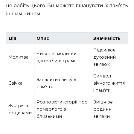
не робіть цього. Ви можете вшанувати їх пам’ять
іншим чином.
Дія
Опис
Значимість
Підсилює
Читання молитви
Молитва
духовний
вдома чи в храмі
зв’язок
Символ
Запалити свічку в
Свічка
вічного життя
пам’ять
і пам’яті
Розповісти історії про
Зміцнює
Зустріч з
померлого з
родинні
родичами
близькими
зв’язки