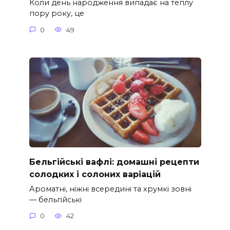
Коли день народження випадає на теплу
пору року, це
0
49
Бельгійські вафлі: домашні рецепти
солодких і солоних варіацій
Ароматні, ніжні всередині та хрумкі зовні
— бельгійські
0
42