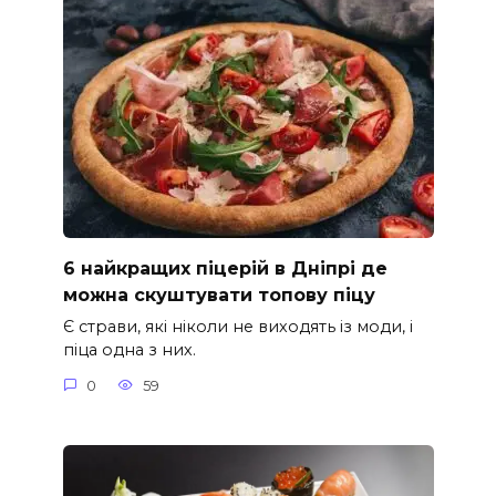
6 найкращих піцерій в Дніпрі де
можна скуштувати топову піцу
Є страви, які ніколи не виходять із моди, і
піца одна з них.
0
59