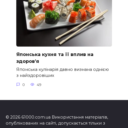
Японська кухня та її вплив на
здоров’я
Японська кулінарія давно визнана однією
з найздоровіших
0
49
© 2026 61000.com.ua Використання матеріалів,
опублікованих на сайті, допускається тільки з