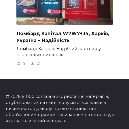
Ломбард Капітал W7W7+J4, Харків,
Україна – Надійність
Ломбард Капітал: Надійний партнер у
фінансових питаннях
0
41
© 2026 61000.com.ua Використання матеріалів,
опублікованих на сайті, допускається тільки з
письмового дозволу правовласника та з
обов'язковим прямим посиланням на сторінку, з
якої запозичений матеріал.