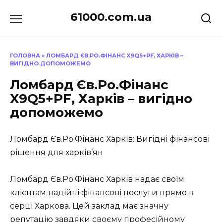
Перейти
61000.com.ua
до
вмісту
ГОЛОВНА
»
ЛОМБАРД ЄВ.РО.ФІНАНС X9Q5+PF, ХАРКІВ –
ВИГІДНО ДОПОМОЖЕМО
Ломбард Єв.Ро.Фінанс
X9Q5+PF, Харків – вигідно
допоможемо
Ломбард Єв.Ро.Фінанс Харків: Вигідні фінансові
рішення для харків’ян
Ломбард Єв.Ро.Фінанс Харків надає своїм
клієнтам надійні фінансові послуги прямо в
серці Харкова. Цей заклад має значну
репутацію завдяки своєму професійному