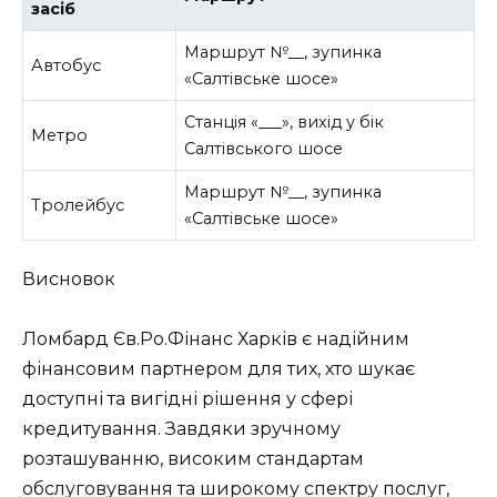
засіб
Маршрут №__, зупинка
Автобус
«Салтівське шосе»
Станція «___», вихід у бік
Метро
Салтівського шосе
Маршрут №__, зупинка
Тролейбус
«Салтівське шосе»
Висновок
Ломбард Єв.Ро.Фінанс Харків є надійним
фінансовим партнером для тих, хто шукає
доступні та вигідні рішення у сфері
кредитування. Завдяки зручному
розташуванню, високим стандартам
обслуговування та широкому спектру послуг,