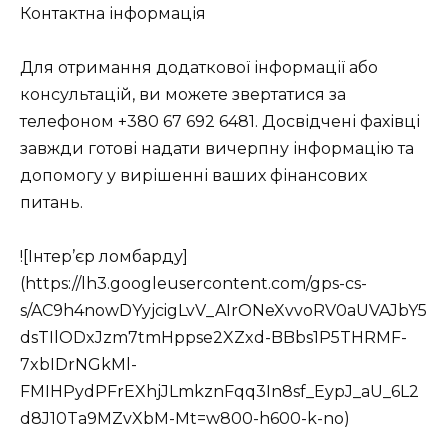
Контактна інформація
Для отримання додаткової інформації або
консультацій, ви можете звертатися за
телефоном
+380 67 692 6481
. Досвідчені фахівці
завжди готові надати вичерпну інформацію та
допомогу у вирішенні ваших фінансових
питань.
![Інтер’єр ломбарду]
(https://lh3.googleusercontent.com/gps-cs-
s/AC9h4nowDYyjcigLvV_AIrONeXvvoRV0aUVAJbY5
dsTIlODxJzm7tmHppse2XZxd-BBbs1P5THRMF-
7xbIDrNGkMl-
FMIHPydPFrEXhjJLmkznFqq3In8sf_EypJ_aU_6L2
d8J10Ta9MZvXbM-Mt=w800-h600-k-no)