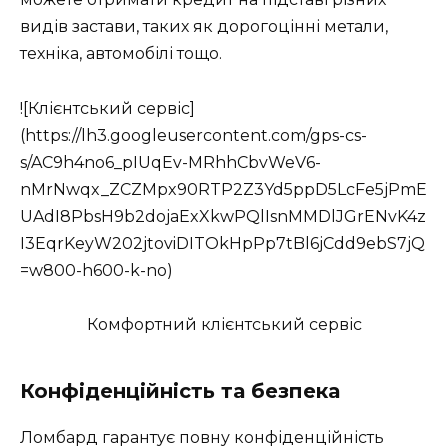
видів застави, таких як дорогоцінні метали,
техніка, автомобілі тощо.
![Клієнтський сервіс]
(https://lh3.googleusercontent.com/gps-cs-
s/AC9h4no6_pIUqEv-MRhhCbvWeV6-
nMrNwqx_ZCZMpx90RTP2Z3Yd5ppD5LcFe5jPmE
UAdI8PbsH9b2dojaExXkwPQlIsnMMDlJGrENvK4z
I3EqrKeyW202jtoviDITOkHpPp7tBl6jCdd9ebS7jQ
=w800-h600-k-no)
Комфортний клієнтський сервіс
Конфіденційність та безпека
Ломбард гарантує повну конфіденційність