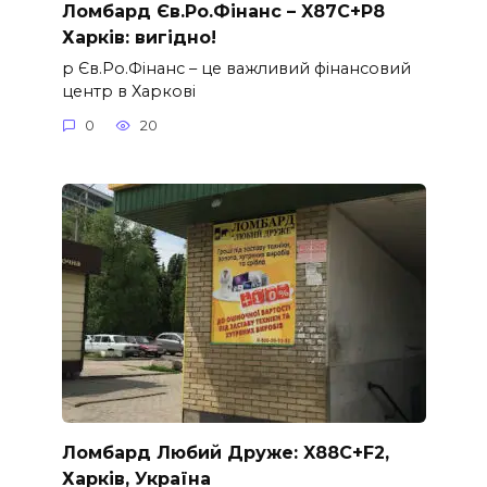
Ломбард Єв.Ро.Фінанс – X87C+P8
Харків: вигідно!
p Єв.Ро.Фінанс – це важливий фінансовий
центр в Харкові
0
20
Ломбард Любий Друже: X88C+F2,
Харків, Україна