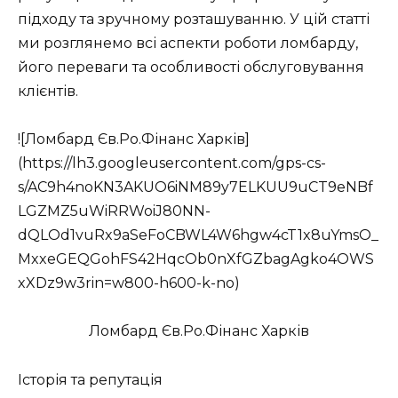
підходу та зручному розташуванню. У цій статті
ми розглянемо всі аспекти роботи ломбарду,
його переваги та особливості обслуговування
клієнтів.
![Ломбард Єв.Ро.Фінанс Харків]
(https://lh3.googleusercontent.com/gps-cs-
s/AC9h4noKN3AKUO6iNM89y7ELKUU9uCT9eNBf
LGZMZ5uWiRRWoiJ80NN-
dQLOd1vuRx9aSeFoCBWL4W6hgw4cT1x8uYmsO_
MxxeGEQGohFS42HqcOb0nXfGZbagAgko4OWS
xXDz9w3rin=w800-h600-k-no)
Ломбард Єв.Ро.Фінанс Харків
Історія та репутація