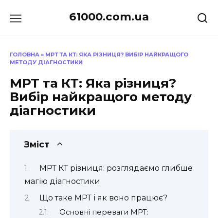
Перейти
61000.com.ua
до
вмісту
ГОЛОВНА
»
МРТ ТА КТ: ЯКА РІЗНИЦЯ? ВИБІР НАЙКРАЩОГО
МЕТОДУ ДІАГНОСТИКИ
МРТ та КТ: Яка різниця?
Вибір найкращого методу
діагностики
Зміст
МРТ КТ різниця: розглядаємо глибше
магію діагностики
Що таке МРТ і як воно працює?
Основні переваги МРТ: