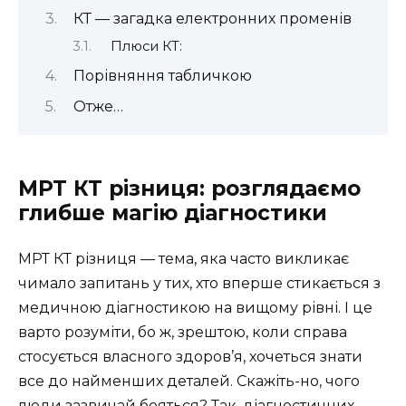
КТ — загадка електронних променів
Плюси КТ:
Порівняння табличкою
Отже…
МРТ КТ різниця: розглядаємо
глибше магію діагностики
МРТ КТ різниця — тема, яка часто викликає
чимало запитань у тих, хто вперше стикається з
медичною діагностикою на вищому рівні. І це
варто розуміти, бо ж, зрештою, коли справа
стосується власного здоров’я, хочеться знати
все до найменших деталей. Скажіть-но, чого
люди зазвичай бояться? Так, діагностичних