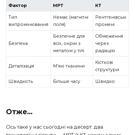
Фактор
МРТ
КТ
Тип
Немає (магнітні
Рентгенівські
випромінювання
поля)
промені
Безпечне для
Обмеження
Безпека
всіх, окрім з
через
металом у тілі
радіацію
Кісткові
Деталізація
М’які тканини
структури
Швидкість
Більше часу
Швидко
Отже…
Ось таке у нас сьогодні на десерт: два