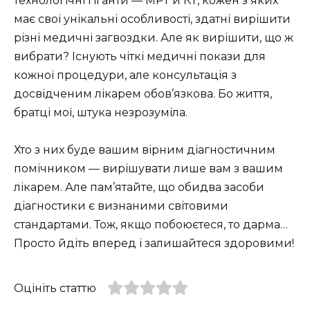
технологічні гіганти — МРТ й КТ, кожен з яких
має свої унікальні особливості, здатні вирішити
різні медичні загвоздки. Але як вирішити, що ж
вибрати? Існують чіткі медичні покази для
кожної процедури, але консультація з
досвідченим лікарем обов’язкова. Бо життя,
братці мої, штука незрозуміла.
Хто з них буде вашим вірним діагностичним
помічником — вирішувати лише вам з вашим
лікарем. Але пам’ятайте, що обидва засоби
діагностики є визнаними світовими
стандартами. Тож, якщо побоюєтеся, то дарма…
Просто йдіть вперед і залишайтеся здоровими!
Оцініть статтю