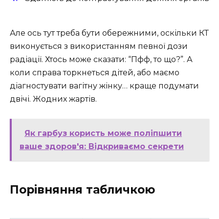
Але ось тут треба бути обережними, оскільки КТ
виконується з використанням певної дози
радіації. Хтось може сказати: “Пфф, то що?”. А
коли справа торкнеться дітей, або маємо
діагностувати вагітну жінку… краще подумати
двічі. Жодних жартів.
Як гарбуз користь може поліпшити
ваше здоров'я: Відкриваємо секрети
Порівняння табличкою