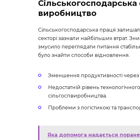
Сільськогосподарська 
виробництво
Сільськогосподарська праця залишала
секторі зазнали найбільших втрат. Зн
змусило переглядати питання стабіль
було знайти способи відновлення.
Зменшення продуктивності через 
Недостатній рівень технологічног
сільгоспвиробництва.
Проблеми з логістикою та транс
Яка допомога надається поранен