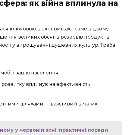
сфера: як війна вплинула на
ся ключовою в економіках, і саме в цьому
ищення великих обсягів резервів продуктів
ності у вирощуванні душевних культур. Треба
мобілізацію населення.
о розвитку вплинув на ефективність
портними шляхами — важливий виклик.
ому у червоній зоні: практичні поради