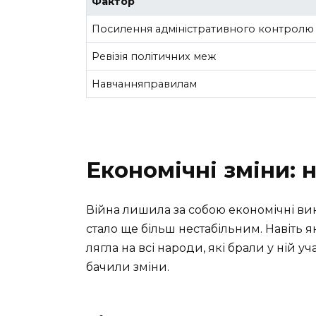
Фактор
Посилення адміністративного контролю
Ревізія політичних меж
Навчанняправилам
Економічні зміни: 
Війна лишила за собою економічні вик
стало ще більш нестабільним. Навіть як
лягла на всі народи, які брали у ній у
бачили зміни.