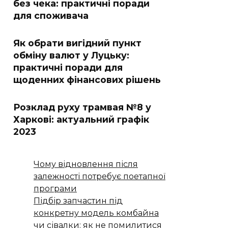
без чека: практичні поради
для споживача
Як обрати вигідний пункт
обміну валют у Луцьку:
практичні поради для
щоденних фінансових рішень
Розклад руху трамвая №8 у
Харкові: актуальний графік
2023
Чому відновлення після
залежності потребує поетапної
програми
Підбір запчастин під
конкретну модель комбайна
чи сівалки: як не помилитися