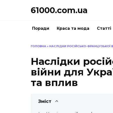
Перейти
61000.com.ua
до
вмісту
Поради
Краса та мода
Статті
ГОЛОВНА
»
НАСЛІДКИ РОСІЙСЬКО-ФРАНЦУЗЬКОЇ ВІ
Наслідки росі
війни для Укра
та вплив
Зміст