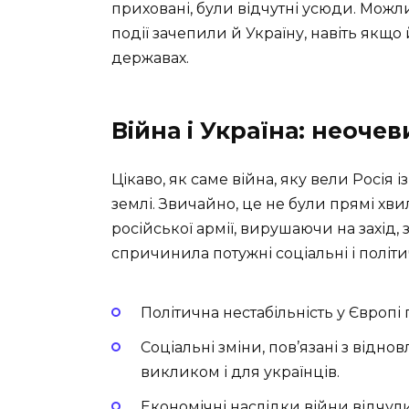
приховані, були відчутні усюди. Можл
події зачепили й Україну, навіть якщо
державах.
Війна і Україна: неоче
Цікаво, як саме війна, яку вели Росія 
землі. Звичайно, це не були прямі хвил
російської армії, вирушаючи на захід, з
спричинила потужні соціальні і політич
Політична нестабільність у Європі 
Соціальні зміни, пов’язані з відно
викликом і для українців.
Економічні наслідки війни відчули 