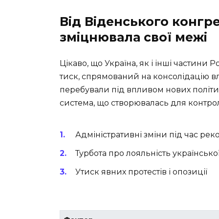
Від Віденського конгре
зміцнювала свої межі
Цікаво, що Україна, як і інші частини Р
тиск, спрямований на консолідацію вла
перебували під впливом нових політи
система, що створювалась для контрол
Адміністративні зміни під час рек
Турбота про лояльність українсько
Утиск явних протестів і опозиції