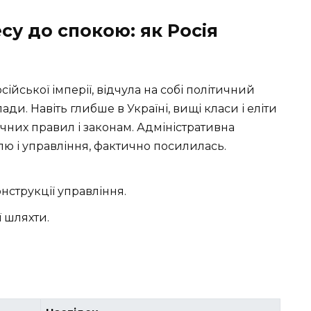
су до спокою: як Росія
осійської імперії, відчула на собі політичний
ди. Навіть глибше в Україні, вищі класи і еліти
чних правил і законам. Адміністративна
ю і управління, фактично посилилась.
онструкції управління.
ї шляхти.