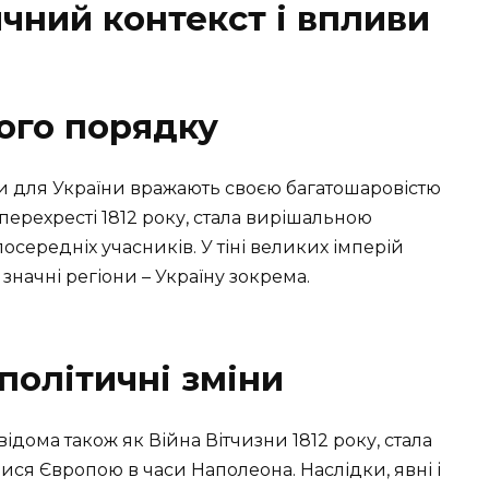
ичний контекст і впливи
вого порядку
и для України вражають своєю багатошаровістю
 перехресті 1812 року, стала вирішальною
зпосередніх учасників. У тіні великих імперій
значні регіони – Україну зокрема.
ополітичні зміни
дома також як Війна Вітчизни 1812 року, стала
ися Європою в часи Наполеона. Наслідки, явні і