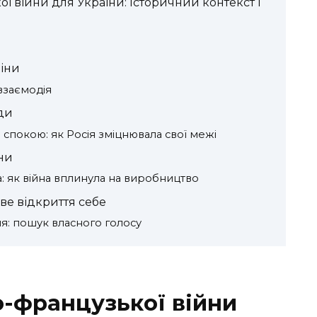
ї війни для України: Історичний контекст і
міни
 взаємодія
ади
 спокою: як Росія зміцнювала свої межі
ни
: як війна вплинула на виробництво
ове відкриття себе
я: пошук власного голосу
о-французької війни