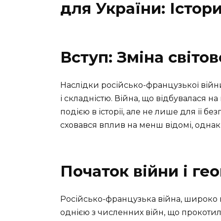
для України: Істор
Вступ: Зміна світо
Наслідки російсько-французької війн
і складністю. Війна, що відбувалася на
подією в історії, але не лише для її бе
сховався вплив на менш відомі, однак 
Початок війни і ге
Російсько-французька війна, широко ві
однією з численних війн, що прокотил