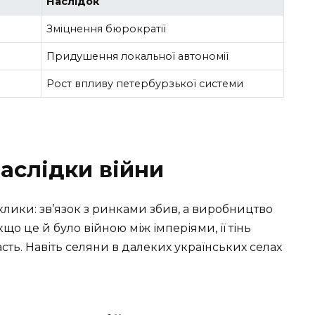
Наслідок
Зміцнення бюрократії
Придушення локальної автономії
Рост впливу петербурзької системи
наслідки війни
лики: зв’язок з ринками збив, а виробництво
що це й було війною між імперіями, її тінь
часть. Навіть селяни в далеких українських селах