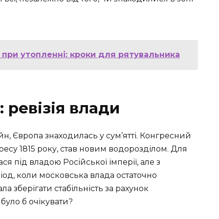
при утопленні: кроки для рятувальника
: ревізія влади
н, Європа знаходилась у сум’ятті. Конгресний
ресу 1815 року, став новим водорозділом. Для
я під владою Російської імперії, але з
іод, коли московська влада остаточно
ала зберігати стабільність за рахунок
було б очікувати?