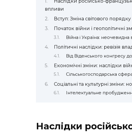
Наслідки російсько-французько
впливи
Вступ: Зміна світового порядку
Початок війни і геополітичні з
Війна і Україна: неочевидна
Політичні наслідки: ревізія вл
Від Віденського конгресу до
Економічні зміни: наслідки вій
Сільськогосподарська сфера
Соціальні та культурні зміни: н
Інтелектуальне пробудженн
Наслідки російськ