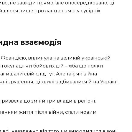
иво, не завжди прямо, але опосередковано, ці
 йшлося лише про ланцюг змін у сусідніх
видна взаємодія
із Францією, вплинула на великій українській
і окупації чи бойових дій – хіба що полки
алишали свій слід тут. Але так, як війна
ні зрушення, ці хвилі відбивалися й на Україні.
призвела до зміни гри влади в регіоні.
вленням життя після війни, стали новим
всі, незалежно від того, чи знаходилися в зоні