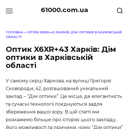
Перейти
61000.com.ua
до
вмісту
ГОЛОВНА
»
ОПТИК X6XR+43 ХАРКІВ: ДІМ ОПТИКИ В ХАРКІВСЬКІЙ
ОБЛАСТІ
Оптик X6XR+43 Харків: Дім
оптики в Харківській
області
У самому серці Харкова, на вулиці Григорія
Сковороди, 42, розташований унікальний
заклад – “Дім оптики”. Це місце, де елегантність
та сучасні технології поєднуються задля
збереження вашої зору. В цій статті ми
розкажемо більше про історію цього закладу,
його можливості та причини, чому “Дім оптики”