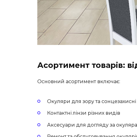
Асортимент товарів: ві
Основний асортимент включає:
Окуляри для зору та сонцезахисні
Контактні лінзи різних видів
Аксесуари для догляду за окуляра
Ремонт та обслуговування окулярі