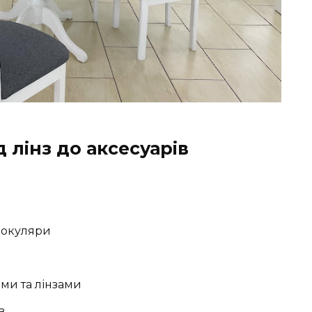
д лінз до аксесуарів
 окуляри
ми та лінзами
в