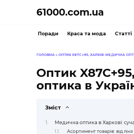
Перейти
61000.com.ua
до
вмісту
Поради
Краса та мода
Статті
ГОЛОВНА
»
ОПТИК X87C+95, ХАРКІВ: МЕДИЧНА ОПТ
Оптик X87C+95,
оптика в Украї
Зміст
Медична оптика в Харкові: суч
Асортимент товарів: від лінз