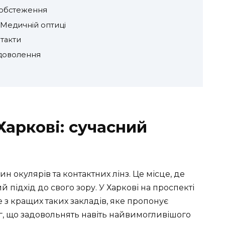
 обстеження
 Медичній оптиці
такти
задоволення
Харкові: сучасний
 окулярів та контактних лінз. Це місце, де
підхід до свого зору. У Харкові на проспекті
 з кращих таких закладів, яке пропонує
г, що задовольнять навіть найвимогливішого