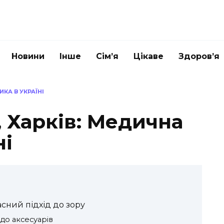
Новини
Інше
Сім’я
Цікаве
Здоров’я
ИКА В УКРАЇНІ
 Харків: Медична
ні
асний підхід до зору
 до аксесуарів