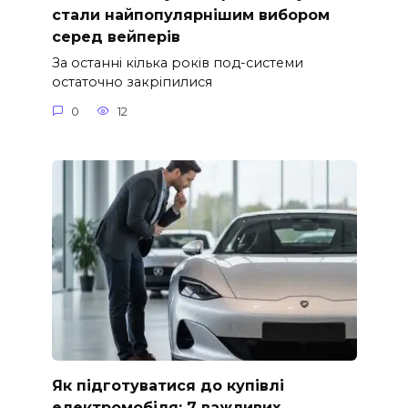
стали найпопулярнішим вибором
серед вейперів
За останні кілька років под-системи
остаточно закріпилися
0
12
Як підготуватися до купівлі
електромобіля: 7 важливих