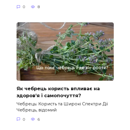
0
8
Як чебрець користь впливає на
здоров’я і самопочуття?
Чебрець: Користь та Широкі Спектри Дії
Чебрець, відомий
0
6