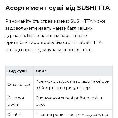
Асортимент суші від SUSHITTA
Різноманітність страв з меню SUSHITTA може
задовольнити навіть найвибагливіших
гурманів. Від класичних варіантів до
оригінальних авторських страв – SUSHITTA
завжди прагне дивувати своїх клієнтів.
Вид суші
Опис
Крем-сир, лосось, авокадо та огірок
Філадельфія
в обгортанні з рису та норі.
Класичні
Сполучення свіжої риби, овочів та
роли
рису.
Спайсі
Пікантні роли з гострим соусом, що