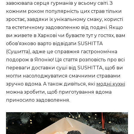
завоювала серця гурманів у всьому світі. З
кожним роком популярність цих страв тільки
зростає, завдяки їх унікальному смаку, користі
та естетичному задоволенню від подачі. Якщо
ви живете в Харкові чи буваєте тут у гостях, вам
обов’язково варто відвідати SUSHITTA
(Сушитта), адже це справжня гастрономічна
подорож в Японію! Ця стаття розповість про всі
переваги доставки суші від SUSHITTA, щоб ви
могли насолоджуватися смачними стравами
зручно вдома. А також дивіться, які
модні кухні
можна зробити, щоб приготування вдома
приносило задоволення.