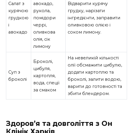
Салат з
авокадо,
Відварити курячу
курячою
рукола,
грудку, нарізати
грудкою
помідори
інгредієнти, заправити
і
черрі,
оливковою олією і
авокадо
оливкова
соком лимону.
олія, сік
лимону
На невеликій кількості
Броколі,
олії обсмажити цибулю,
цибуля,
Суп з
додати картоплю та
картопля,
броколі
броколі, залити водою,
вода, спеції
варити до готовності та
за смаком
збити блендером.
Здоров’я та довголіття з Он
Клінік Харків