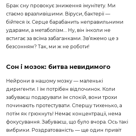
Брак сну провокує зниження імунітету. Ми
стаємо вразливішими. Віруси, бактерії —
бійтеся їх. Серце барабанить неправильними
ударами, а метаболізм… Ну, він інколи не
встигає за всіма забаганками. Зв’яжемо це з
безсонням? Так, ми ж не роботи!
Сон і мозок: битва невидимого
Нейрони в нашому мозку — маленькі
диригенти. І їм потрібен відпочинок. Коли
забуваєш подарувати їм спокій, вони трохи
починають протестувати. Спершу тихенько, а
потім як грюкнуть! Немає концентрації, нема
фокусування. Забуваєш, що було вчора. Ось такі
вибрики. Роздратованість — ще один привіт