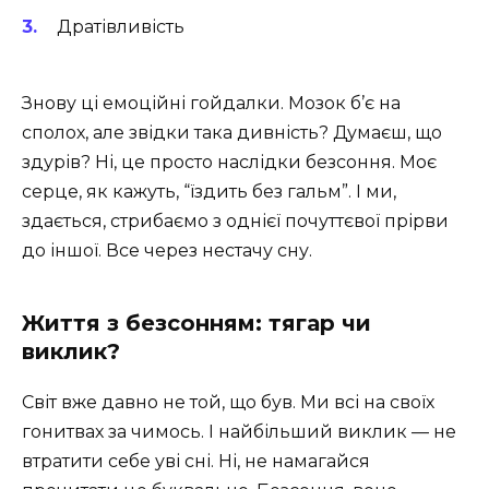
Дратівливість
Знову ці емоційні гойдалки. Мозок б’є на
сполох, але звідки така дивність? Думаєш, що
здурів? Ні, це просто наслідки безсоння. Моє
серце, як кажуть, “їздить без гальм”. І ми,
здається, стрибаємо з однієї почуттєвої прірви
до іншої. Все через нестачу сну.
Життя з безсонням: тягар чи
виклик?
Світ вже давно не той, що був. Ми всі на своїх
гонитвах за чимось. І найбільший виклик — не
втратити себе уві сні. Ні, не намагайся