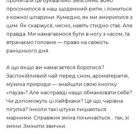
прочитати це буквально. Безсоння, воно
просочилося в наш щоденний ритм, і ломиться
з кожної шпарини. Кумедно, як ми змирилися з
цим. Як скаржуся, чесно, навіть стидно стає. Але
правда. Ми намагаємося бути в ногу з часом, та
втрачаємо головне — право на свіжість
ранішнього дня.
А що якщо ви намагаєтеся боротися?
Заспокійливий чай перед сном, ароматерапія,
музика природи — знайшли свою кнопку
«пауза»? Але насправді нащо обманювати себе?
Чи допоможуть ці лайфхаки? Це що, чарівна
пігулка? Інколи такі штуки лишаються
марними. Справжня зміна починається… так, зі
зміни. Змінити звички.