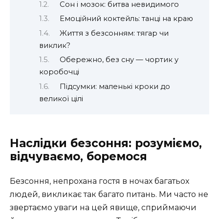
Сон і мозок: битва невидимого
Емоційний коктейль: танці на краю
Життя з безсонням: тягар чи
виклик?
Обережно, без сну — чортик у
коробочці
Підсумки: маленькі кроки до
великої цілі
Наслідки безсоння: розуміємо,
відчуваємо, боремося
Безсоння, непрохана гостя в ночах багатьох
людей, викликає так багато питань. Ми часто не
звертаємо уваги на цей явище, сприймаючи