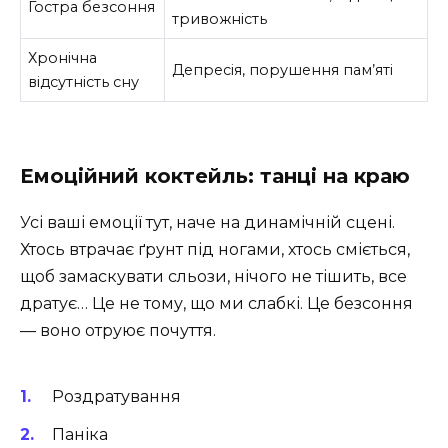
Гостра безсоння
тривожність
Хронічна
Депресія, порушення пам’яті
відсутність сну
Емоційний коктейль: танці на краю
Усі ваші емоції тут, наче на динамічній сцені.
Хтось втрачає ґрунт під ногами, хтось сміється,
щоб замаскувати сльози, нічого не тішить, все
дратує… Це не тому, що ми слабкі. Це безсоння
— воно отруює почуття.
Роздратування
Паніка