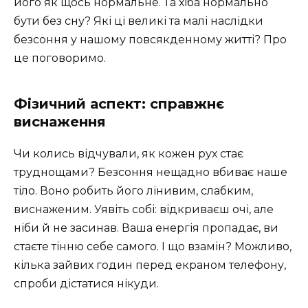
його як щось нормальне. Та хіба нормально
бути без сну? Які ці великі та малі наслідки
безсоння у нашому повсякденному житті? Про
це поговоримо.
Фізичний аспект: справжнє
виснаження
Чи колись відчували, як кожен рух стає
труднощами? Безсоння нещадно вбиває наше
тіло. Воно робить його лінивим, слабким,
виснаженим. Уявіть собі: відкриваєш очі, але
ніби й не засинав. Ваша енергія пропадає, ви
стаєте тінню себе самого. І що взамін? Можливо,
кілька зайвих годин перед екраном телефону,
спроби дістатися нікуди.