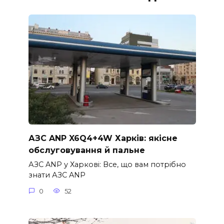
АЗС ANP X6Q4+4W Харків: якісне
обслуговування й пальне
АЗС ANP у Харкові: Все, що вам потрібно
знати АЗС ANP
0
52