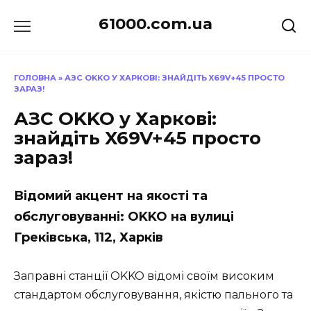
Перейти
61000.com.ua
до
вмісту
ГОЛОВНА
»
АЗС OKKO У ХАРКОВІ: ЗНАЙДІТЬ X69V+45 ПРОСТО
ЗАРАЗ!
АЗС OKKO у Харкові:
знайдіть X69V+45 просто
зараз!
Відомий акцент на якості та
обслуговуванні: OKKO на вулиці
Греківська, 112, Харків
Заправні станції OKKO відомі своїм високим
стандартом обслуговування, якістю пального та