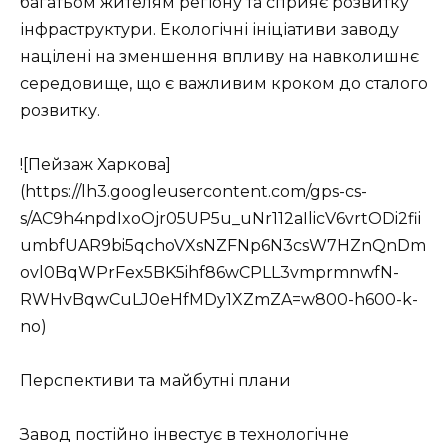
багатьом жителям регіону та сприяє розвитку
інфраструктури. Екологічні ініціативи заводу
націлені на зменшення впливу на навколишнє
середовище, що є важливим кроком до сталого
розвитку.
![Пейзаж Харкова]
(https://lh3.googleusercontent.com/gps-cs-
s/AC9h4npdIxoOjr05UP5u_uNr112aIlicV6vrtODi2fii
umbfUAR9bi5qchoVXsNZFNp6N3csW7HZnQnDm
ovl0BqWPrFex5BK5ihf86wCPLL3vmprmnwfN-
RWHvBqwCuLJ0eHfMDy1XZmZA=w800-h600-k-
no)
Перспективи та майбутні плани
Завод постійно інвестує в технологічне