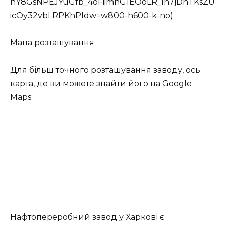
nY8GsNPEJYuGfb_4oFiimnG1EOoLR_In7jDhTKsZU
icOy32vbLRPKhPldw=w800-h600-k-no)
Мапа розташування
Для більш точного розташування заводу, ось
карта, де ви можете знайти його на Google
Maps:
Нафтопереробний завод у Харкові є