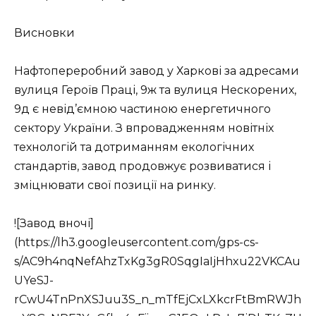
Висновки
Нафтопереробний завод у Харкові за адресами
вулиця Героїв Праці, 9ж та вулиця Нескорених,
9д є невід’ємною частиною енергетичного
сектору України. З впровадженням новітніх
технологій та дотриманням екологічних
стандартів, завод продовжує розвиватися і
зміцнювати свої позиції на ринку.
![Завод вночі]
(https://lh3.googleusercontent.com/gps-cs-
s/AC9h4nqNefAhzTxKg3gR0SqgIaIjHhxu22VKCAu
UYeSJ-
rCwU4TnPnXSJuu3S_n_mTfEjCxLXkcrFtBmRWJh