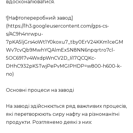
вдосконалюватися.
![Нафтопереробний завод]
(https://lh3.googleusercontent.com/gps-cs-
s/AC9h4nrwpu-
7pKA5ljGrs4oWt1Y0koxu7_tby0ErV24KKm1ceGM
Wv7cvQb9MwhYQAlmExSN8NN6npqrtro7cl-
5OC6917v4WxdpWnCV2D_Ii17QCQKc-
DHhC932pKSTwjPePvMGIPHDP=w800-h600-k-
no)
Основні процеси на заводі
На заводі здійснюється ряд важливих процесів,
які перетворюють сиру нафту на різноманітні
продукти. Розглянемо деякі з них: