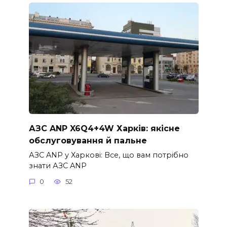
АЗС ANP X6Q4+4W Харків: якісне
обслуговування й пальне
АЗС ANP у Харкові: Все, що вам потрібно
знати АЗС ANP
0
52