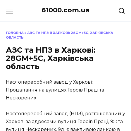
Перейти
61000.com.ua
до
вмісту
ГОЛОВНА
»
АЗС ТА НПЗ В ХАРКОВІ: 28GM+5C, ХАРКІВСЬКА
ОБЛАСТЬ
АЗС та НПЗ в Харкові:
28GM+5C, Харківська
область
Нафтопереробний завод у Харкові:
Процвітання на вулицях Героїв Праці та
Нескорених
Нафтопереробний завод (НПЗ), розташований у
Харкові за адресами вулиця Героїв Праці, 9ж та
вулиця Нескорених, 9д, є важливою ланкою в