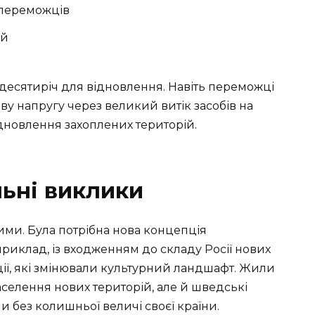
н-переможців
ей
десятиріч для відновлення. Навіть переможці
ову напругу через великий витік засобів на
ідновлення захоплених територій.
льні виклики
ими. Була потрібна нова концепція
приклад, із входженням до складу Росії нових
ії, які змінювали культурний ландшафт. Жили
аселення нових територій, але й шведські
 без колишньої величі своєї країни.