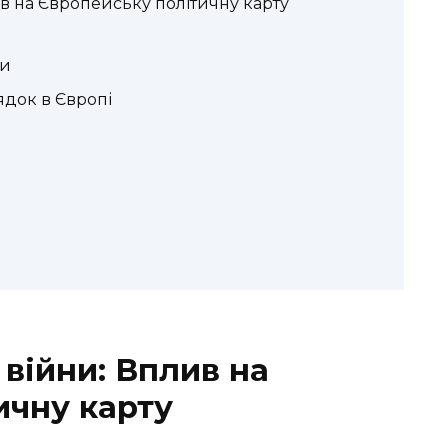
ив на Європейську політичну карту
ги
док в Європі
 війни: Вплив на
ичну карту