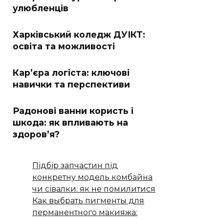
улюбленців
Харківський коледж ДУІКТ:
освіта та можливості
Кар’єра логіста: ключові
навички та перспективи
Радонові ванни користь і
шкода: як впливають на
здоров’я?
Підбір запчастин під
конкретну модель комбайна
чи сівалки: як не помилитися
Как выбрать пигменты для
перманентного макияжа: