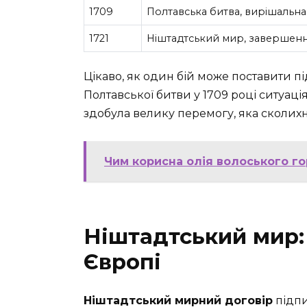
1709
Полтавська битва, вирішальна
1721
Ніштадтський мир, завершенн
Цікаво, як один бій може поставити пі
Полтавської битви у 1709 році ситуац
здобула велику перемогу, яка сколихн
Чим корисна олія волоського го
Ніштадтський мир:
Європі
Ніштадтський мирний договір
підпи