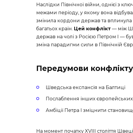
Наслідки Північної війни, однієї з ключ
межами періоду, у якому вона відбува
змінила кордони держав та вплинула 
багатьох країн.
Цей конфлікт
— між Шв
держав на чолі з Росією Петром I — був
зміна парадигми сили в Північній Євр
Передумови конфлікту
Шведська експансія на Балтиці
Послаблення інших європейських
Амбіції Петра I зміцнити становище
На момент початку XVIII століття Шве