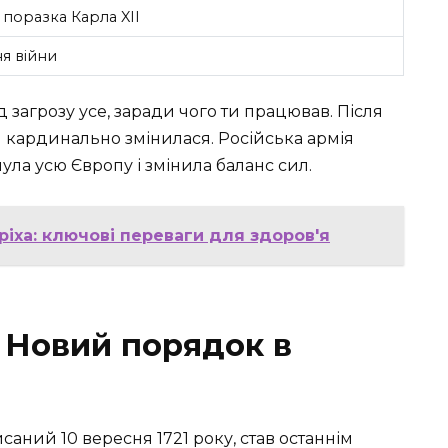
 поразка Карла XII
я війни
д загрозу усе, заради чого ти працював. Після
ія кардинально змінилася. Російська армія
ула усю Європу і змінила баланс сил.
ріха: ключові переваги для здоров'я
 Новий порядок в
саний 10 вересня 1721 року, став останнім