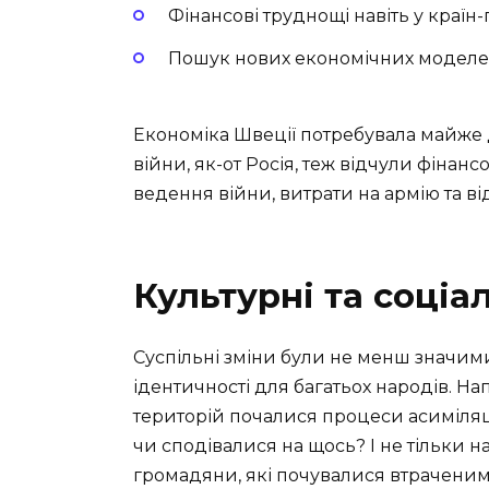
Фінансові труднощі навіть у краї
Пошук нових економічних модел
Економіка Швеції потребувала майже 
війни, як-от Росія, теж відчули фінанс
ведення війни, витрати на армію та в
Культурні та соціа
Суспільні зміни були не менш значим
ідентичності для багатьох народів. На
територій почалися процеси асиміляц
чи сподівалися на щось? І не тільки н
громадяни, які почувалися втраченими