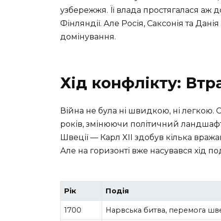
узбережжя. Її влада простягалася аж д
Фінляндії. Але Росія, Саксонія та Дан
домінування.
Хід конфлікту: Втр
Війна не була ні швидкою, ні легкою.
років, змінюючи політичний ландшафт
Швеції — Карл XII здобув кілька враж
Але на горизонті вже насувався хід под
Рік
Подія
1700
Нарвська битва, перемога шв