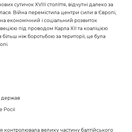
ових сутичок XVIII століття, відчутні далеко за
лася. Війна перемістила центри сили в Європі,
на економічний і соціальний розвиток
ецією під проводом Карла XII та коаліцією
 більш ніж боротьбою за території, це була
опі.
 держав
 Росії
ція контролювала велику частину балтійського