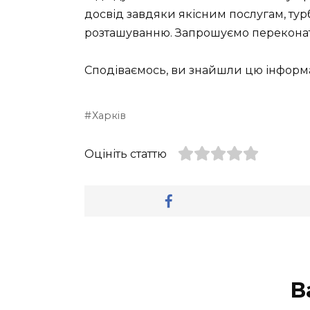
досвід завдяки якісним послугам, ту
розташуванню. Запрошуємо переконат
Сподіваємось, ви знайшли цю інформац
Харків
Оцініть статтю
В