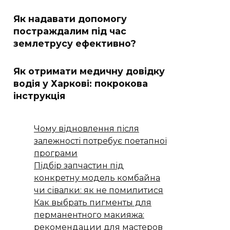
Як надавати допомогу
постраждалим під час
землетрусу ефективно?
Як отримати медичну довідку
водія у Харкові: покрокова
інструкція
Чому відновлення після
залежності потребує поетапної
програми
Підбір запчастин під
конкретну модель комбайна
чи сівалки: як не помилитися
Как выбрать пигменты для
перманентного макияжа:
рекомендации для мастеров