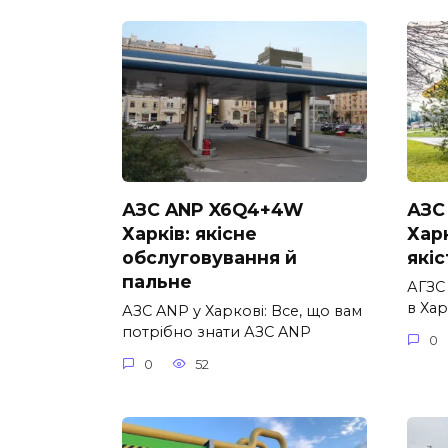
АЗС ANP X6Q4+4W
АЗС
Харків: якісне
Харк
обслуговування й
якіс
пальне
АГЗС
в Хар
АЗС ANP у Харкові: Все, що вам
потрібно знати АЗС ANP
0
0
52