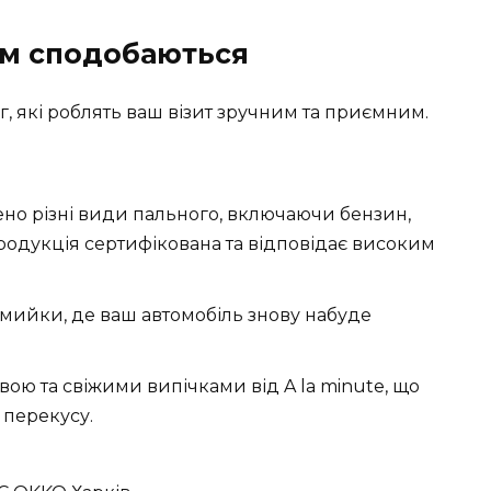
вам сподобаються
г, які роблять ваш візит зручним та приємним.
ено різні види пального, включаючи бензин,
продукція сертифікована та відповідає високим
омийки, де ваш автомобіль знову набуде
ою та свіжими випічками від A la minute, що
 перекусу.