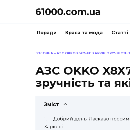
Перейти
61000.com.ua
до
вмісту
Поради
Краса та мода
Статті
ГОЛОВНА
»
АЗС OKKO X8X7+FC ХАРКІВ: ЗРУЧНІСТЬ 
АЗС OKKO X8X7
зручність та як
Зміст
Добрий день! Ласкаво просимо
Харкові