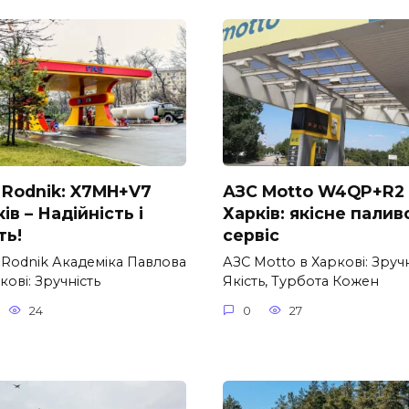
 Rodnik: X7MH+V7
АЗС Motto W4QP+R2
ів – Надійність і
Харків: якісне палив
ть!
сервіс
 Rodnik Академіка Павлова
АЗС Motto в Харкові: Зручн
кові: Зручність
Якість, Турбота Кожен
24
0
27