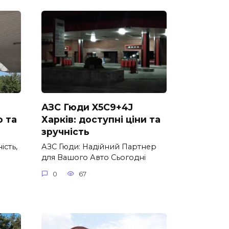
АЗС Гюди X5C9+4J
о та
Харків: доступні ціни та
зручність
ість,
АЗС Гюди: Надійний Партнер
для Вашого Авто Сьогодні
0
67