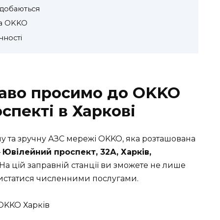
одобаються
на OKKO
чності
каво просимо до OKKO
спекті в Харкові
у та зручну АЗС мережі OKKO, яка розташована
—
Ювілейний проспект, 32А, Харків,
На цій заправній станції ви зможете не лише
ористатися численними послугами.