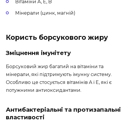
Вітаміни A, E, B
Мінерали (цинк, магній)
Користь борсукового жиру
Зміцнення імунітету
Борсуковий жир багатий на вітаміни та
мінерали, які підтримують імунну систему.
Особливо це стосується вітамінів A і E, які є
потужними антиоксидантами.
Антибактеріальні та протизапальні
властивості