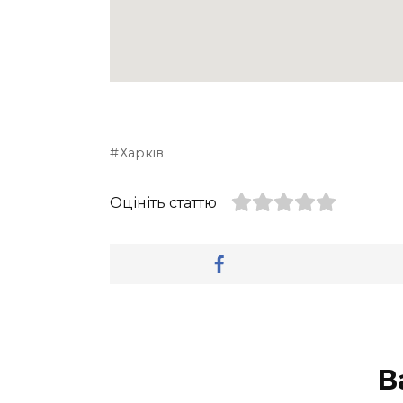
Харків
Оцініть статтю
В