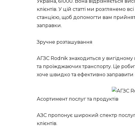
Україна, 61000. Вона відрізняється ви
клієнтів. У цій статті ми розглянемо вс
станцією, щоб допомогти вам прийнят
заправки.
Зручне розташування
АГЗС Rodnik знаходиться у вигідному м
та проїжджаючих транспорту. Це робит
хоче швидко та ефективно заправити с
Асортимент послуг та продуктів
АЗС пропонує широкий спектр послуг 
клієнтів.