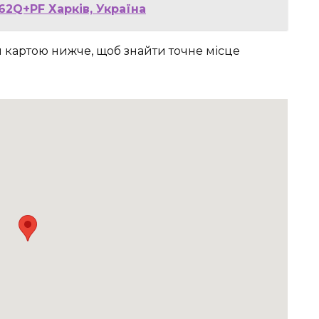
62Q+PF Харків, Україна
я картою нижче, щоб знайти точне місце