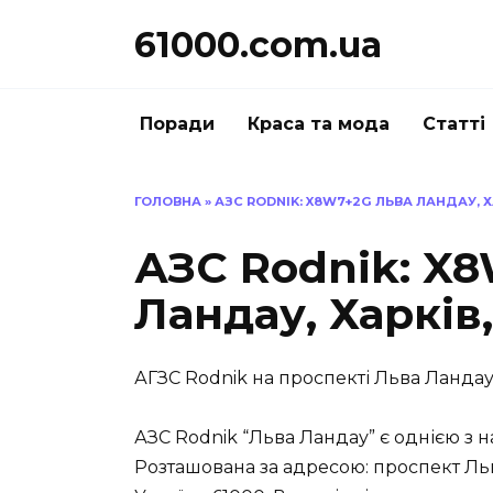
Перейти
61000.com.ua
до
вмісту
Поради
Краса та мода
Статті
ГОЛОВНА
»
АЗС RODNIK: X8W7+2G ЛЬВА ЛАНДАУ, Х
АЗС Rodnik: X
Ландау, Харків
АГЗС Rodnik на проспекті Льва Ландау 
АЗС Rodnik “Льва Ландау” є однією з 
Розташована за адресою: проспект Льва