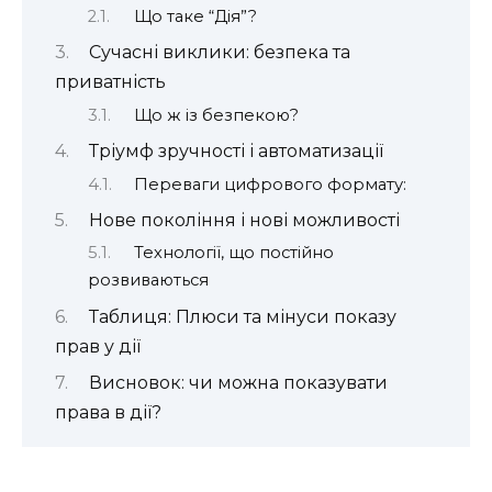
Що таке “Дія”?
Сучасні виклики: безпека та
приватність
Що ж із безпекою?
Тріумф зручності і автоматизації
Переваги цифрового формату:
Нове покоління і нові можливості
Технології, що постійно
розвиваються
Таблиця: Плюси та мінуси показу
прав у дії
Висновок: чи можна показувати
права в дії?