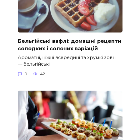
Бельгійські вафлі: домашні рецепти
солодких і солоних варіацій
Ароматні, ніжні всередині та хрумкі зовні
— бельгійські
0
42