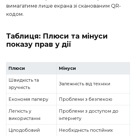
вимагатиме лише екрана зі сканованим QR-
кодом.
Таблиця: Плюси та мінуси
показу прав у дії
Плюси
Мінуси
Швидкість та
Залежність від техніки
зручність
Економія паперу
Проблеми з безпекою
Легкість у
Проблеми з доступом до
використанні
інтернету
Цілодобовий
Необхідність постійних