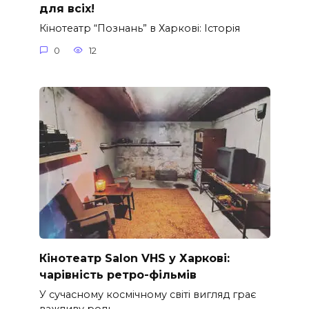
для всіх!
Кінотеатр “Познань” в Харкові: Історія
0
12
Кінотеатр Salon VHS у Харкові:
чарівність ретро-фільмів
У сучасному космічному світі вигляд грає
важливу роль