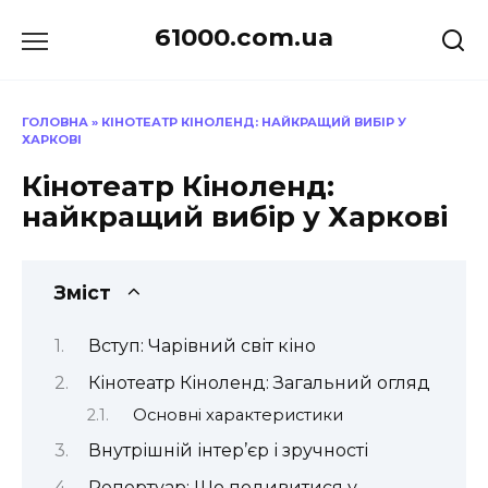
Перейти
61000.com.ua
до
вмісту
ГОЛОВНА
»
КІНОТЕАТР КІНОЛЕНД: НАЙКРАЩИЙ ВИБІР У
ХАРКОВІ
Кінотеатр Кіноленд:
найкращий вибір у Харкові
Зміст
Вступ: Чарівний світ кіно
Кінотеатр Кіноленд: Загальний огляд
Основні характеристики
Внутрішній інтер’єр і зручності
Репертуар: Що подивитися у