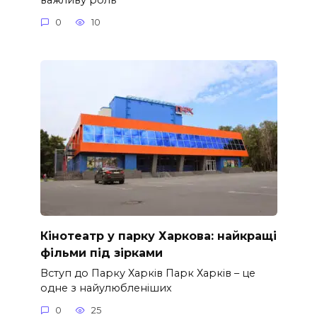
0
10
Кінотеатр у парку Харкова: найкращі
фільми під зірками
Вступ до Парку Харків Парк Харків – це
одне з найулюбленіших
0
25