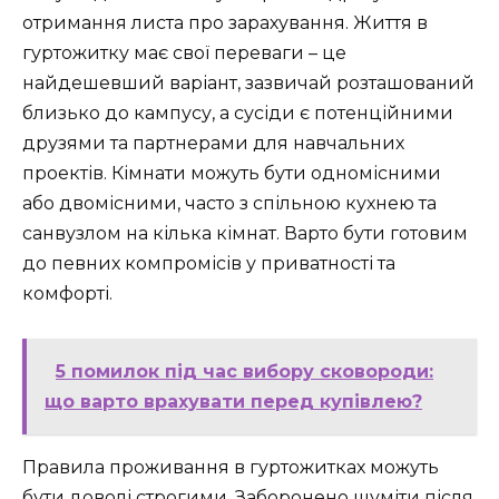
отримання листа про зарахування. Життя в
гуртожитку має свої переваги – це
найдешевший варіант, зазвичай розташований
близько до кампусу, а сусіди є потенційними
друзями та партнерами для навчальних
проектів. Кімнати можуть бути одномісними
або двомісними, часто з спільною кухнею та
санвузлом на кілька кімнат. Варто бути готовим
до певних компромісів у приватності та
комфорті.
5 помилок під час вибору сковороди:
що варто врахувати перед купівлею?
Правила проживання в гуртожитках можуть
бути доволі строгими. Заборонено шуміти після