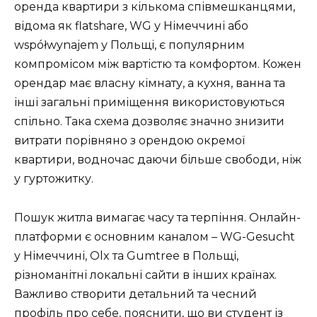
оренда квартири з кількома співмешканцями,
відома як flatshare, WG у Німеччині або
współwynajem у Польщі, є популярним
компромісом між вартістю та комфортом. Кожен
орендар має власну кімнату, а кухня, ванна та
інші загальні приміщення використовуються
спільно. Така схема дозволяє значно знизити
витрати порівняно з орендою окремої
квартири, водночас даючи більше свободи, ніж
у гуртожитку.
Пошук житла вимагає часу та терпіння. Онлайн-
платформи є основним каналом – WG-Gesucht
у Німеччині, Olx та Gumtree в Польщі,
різноманітні локальні сайти в інших країнах.
Важливо створити детальний та чесний
профіль про себе, пояснити, що ви студент із