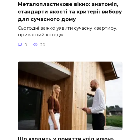
Металопластикове вікно: анатомія,
стандарти якості та критерії вибору
для сучасного дому
Сьогодні важко уявити сучасну квартиру,
приватний котедж
0
20
Що входить у поняття «під ключ»