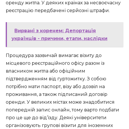
оренду житла. У деяких країнах за несвоєчасну
реєстрацію передбачені серйозні штрафи.
Вирвані з коренем: Депортація
українців - причини, етапи, наслідки
Процедура зазвичай вимагає візиту до
місцевого реєстраційного офісу разом із
власником житла або офіційним
підтвердженням від гуртожитку. З собою
потрібно мати паспорт, візу або дозвіл на
проживання, а також підписаний договір
оренди. У великих містах може знадобитися
попередній запис онлайн, тому варто подбати
про це ще до від’їзду. Деякі університети
організовують групові візити для іноземних