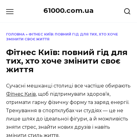
Перейти
61000.com.ua
до
вмісту
ГОЛОВНА
»
ФІТНЕС КИЇВ: ПОВНИЙ ГІД ДЛЯ ТИХ, ХТО ХОЧЕ
ЗМІНИТИ СВОЄ ЖИТТЯ
Фітнес Київ: повний гід для
тих, хто хоче змінити своє
життя
Сучасні мешканці столиці все частіше обирають
Фітнес Киів
, щоб підтримувати здоров’я,
отримати гарну фізичну форму та заряд енергії.
Тренування в спортклубах чи студіях — це не
лише шлях до ідеальної фігури, а й можливість
зняти стрес, знайти нових друзів і навіть
змінити стиль життя.