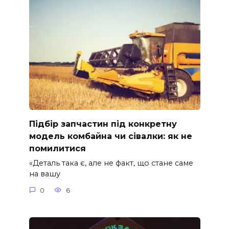
Підбір запчастин під конкретну
модель комбайна чи сівалки: як не
помилитися
«Деталь така є, але не факт, що стане саме
на вашу
0
6