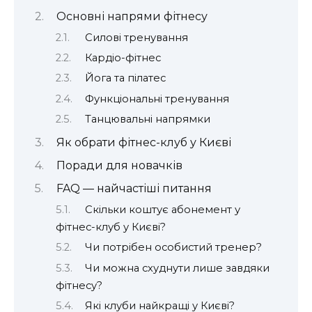
Основні напрями фітнесу
Силові тренування
Кардіо-фітнес
Йога та пілатес
Функціональні тренування
Танцювальні напрямки
Як обрати фітнес-клуб у Києві
Поради для новачків
FAQ — найчастіші питання
Скільки коштує абонемент у
фітнес-клуб у Києві?
Чи потрібен особистий тренер?
Чи можна схуднути лише завдяки
фітнесу?
Які клуби найкращі у Києві?