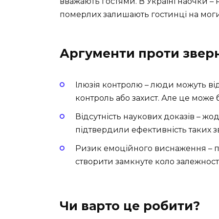
вважають гостями. В Україні наочки – 
померлих залишають гостинці на могилі
Аргументи проти звер
Ілюзія контролю – люди можуть в
контроль або захист. Але це може 
Відсутність наукових доказів – жо
підтвердили ефективність таких з
Ризик емоційного виснаження – п
створити замкнуте коло залежності
Чи варто це робити?