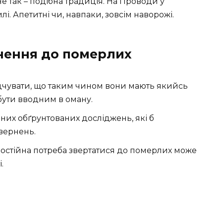
не так – подібна традиція. На Проводи у
. Апетитні чи, навпаки, зовсім наворожі.
нення до померлих
ідчувати, що таким чином вони мають якийсь
бути вводним в оману.
дних обґрунтованих досліджень, які б
вернень.
остійна потреба звертатися до померлих може
.