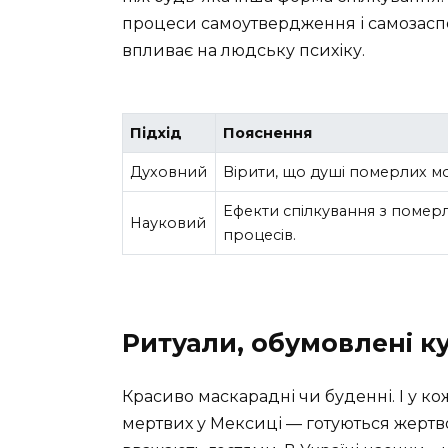
процеси самоутвердження і самозаспок
впливає на людську психіку.
Підхід
Пояснення
Духовний
Вірити, що душі померлих мо
Ефекти спілкування з помер
Науковий
процесів.
Ритуали, обумовлені к
Красиво маскарадні чи буденні. І у ко
мертвих у Мексиці — готуються жертв