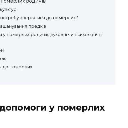
 померлих родичів
 культур
 потребу звертатися до померлих?
та вшанування предків
у померлих родичів: духовні чи психологічні
ен
рою
я до померлих
 допомоги у померлих