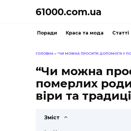
Перейти
61000.com.ua
до
вмісту
Поради
Краса та мода
Статті
ГОЛОВНА
»
“ЧИ МОЖНА ПРОСИТИ ДОПОМОГИ У ПОМ
“Чи можна про
померлих родич
віри та традиц
Зміст