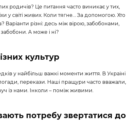
х родичів? Це питання часто виникає у тих,
іхи у світі живих. Коли тягне… За допомогою. Хто
а? Варіанти різні: десь між вірою, забобонами,
забобони. А може і ні?
різних культур
дків у найбільш важкі моменти життя. В Україні
погади, перекази. Наші пращури часто вважали,
уч із нами. Інколи – поміж живими.
вають потребу звертатися до