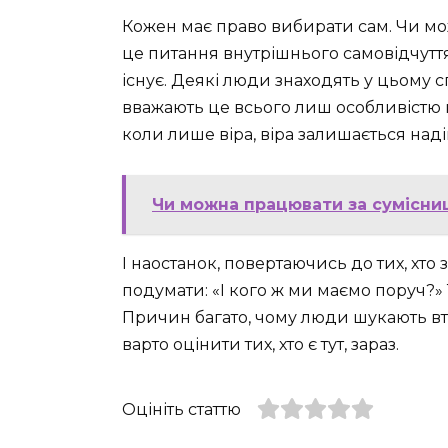
Кожен має право вибирати сам. Чи м
це питання внутрішнього самовідчутт
існує. Деякі люди знаходять у цьому с
вважають це всього лиш особливістю к
коли лише віра, віра залишається над
Чи можна працювати за сумісниц
І наостанок, повертаючись до тих, хто 
подумати: «І кого ж ми маємо поруч?» 
Причин багато, чому люди шукають вті
варто оцінити тих, хто є тут, зараз.
Оцініть статтю