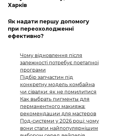
Харків
Як надати першу допомогу
при переохолодженні
ефективно?
Чому відновлення після
залежності потребує поетапної
програми
Підбір запчастин під
конкретну модель комбайна
чи сівалки: як не помилитися
Как выбрать пигменты для
перманентного макияжа:
рекомендации для мастеров
Под-системи у 2026 році: чому
вони стали найпопулярнішим
вибором серед вейперів