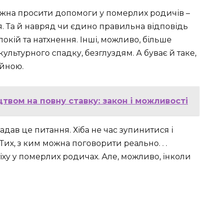
ожна просити допомоги у померлих родичів –
я. Та й навряд чи єдино правильна відповідь
покій та натхнення. Інші, можливо, більше
ультурного спадку, безглуздям. А буває й таке,
ійною.
твом на повну ставку: закон і можливості
задав це питання. Хіба не час зупинитися і
Тих, з ким можна поговорити реально. . .
ху у померлих родичах. Але, можливо, інколи