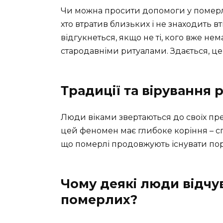
Чи можна просити допомоги у померли
хто втратив близьких і не знаходить вт
відгукнеться, якщо не ті, кого вже нем
стародавніми ритуалами. Здається, це 
Традиції та вірування 
Люди віками звертаються до своїх пре
цей феномен має глибоке коріння – с
що померлі продовжують існувати пор
Чому деякі люди відчу
померлих?