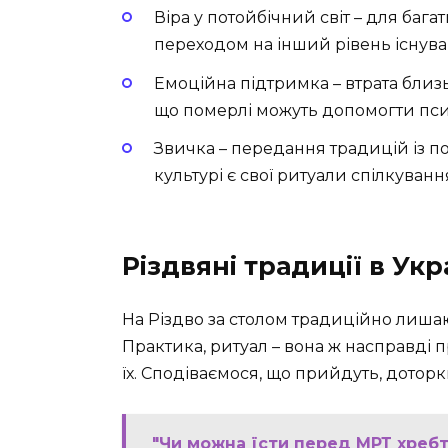
Віра у потойбічний світ – для баг
переходом на інший рівень існува
Емоційна підтримка – втрата близ
що померлі можуть допомогти псих
Звичка – передання традицій із п
культурі є свої ритуали спілкуван
Різдвяні традиції в Ук
На Різдво за столом традиційно лишаю
Практика, ритуал – вона ж насправді п
їх. Сподіваємося, що прийдуть, дотор
"Чи можна їсти перед МРТ хребт