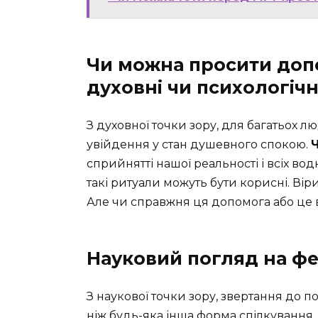
Чи можна просити доп
духовні чи психологічн
З духовної точки зору, для багатьох л
увійдення у стан душевного спокою.
сприйнятті нашої реальності і всіх во
такі ритуали можуть бути корисні. Віри
Але чи справжня ця допомога або це
Науковий погляд на ф
З наукової точки зору, звертання до 
ніж будь-яка інша форма спілкування.