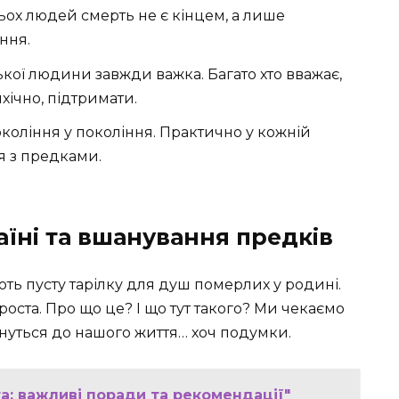
атьох людей смерть не є кінцем, а лише
ння.
ької людини завжди важка. Багато хто вважає,
ічно, підтримати.
окоління у покоління. Практично у кожній
ня з предками.
раїні та вшанування предків
ть пусту тарілку для душ померлих у родині.
роста. Про що це? І що тут такого? Ми чекаємо
кнуться до нашого життя… хоч подумки.
а: важливі поради та рекомендації"