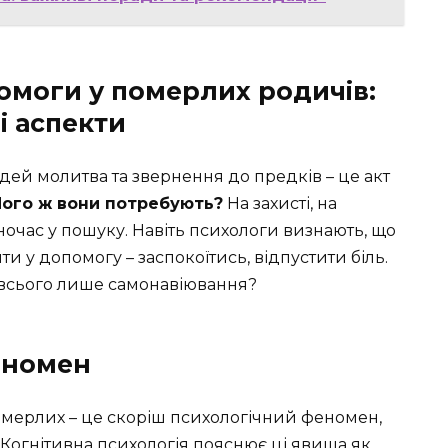
омоги у померлих родичів:
і аспекти
юдей молитва та звернення до предків – це акт
Чого ж вони потребують?
На захисті, на
дночас у пошуку. Навіть психологи визнають, що
ти у допомогу – заспокоїтись, відпустити біль.
 всього лише самонавіювання?
еномен
померлих – це скоріш психологічний феномен,
 Когнітивна психологія пояснює ці явища як