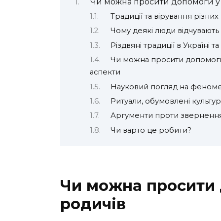
Чи можна просити допомоги у
Традиції та вірування різних
Чому деякі люди відчувають
Різдвяні традиції в Україні 
Чи можна просити допомоги 
аспекти
Науковий погляд на феном
Ритуали, обумовлені культу
Аргументи проти зверненн
Чи варто це робити?
Чи можна просити
родичів