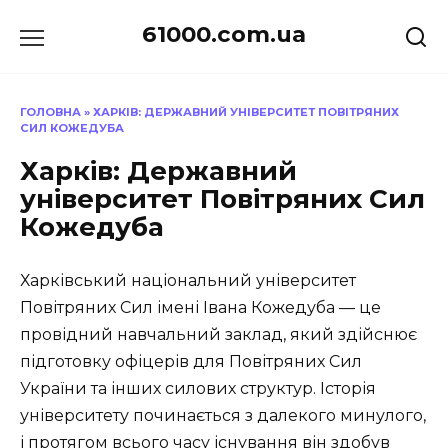
Перейти
61000.com.ua
до
вмісту
ГОЛОВНА
»
ХАРКІВ: ДЕРЖАВНИЙ УНІВЕРСИТЕТ ПОВІТРЯНИХ
СИЛ КОЖЕДУБА
Харків: Державний
університет Повітряних Сил
Кожедуба
Харківський національний університет
Повітряних Сил імені Івана Кожедуба — це
провідний навчальний заклад, який здійснює
підготовку офіцерів для Повітряних Сил
України та інших силових структур. Історія
університету починається з далекого минулого,
і протягом всього часу існування він здобув