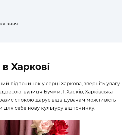
нювання
 в Харкові
й відпочинок у серці Харкова, зверніть увагу
ресою: вулиця Бучми, 1, Харків, Харківська
й оазис спокою дарує відвідувачам можливість
и для себе нову культуру відпочинку.