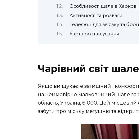
Особливості шале в Харкові
Активності та розваги
Телефон для зв’язку та бро
Карта розташування
Чарівний світ шале
Якщо ви шукаєте затишний і комфортни
на неймовірно мальовничий шале за ад
область, Україна, 61000. Цей місцеви
забути про міську метушню та відкрит