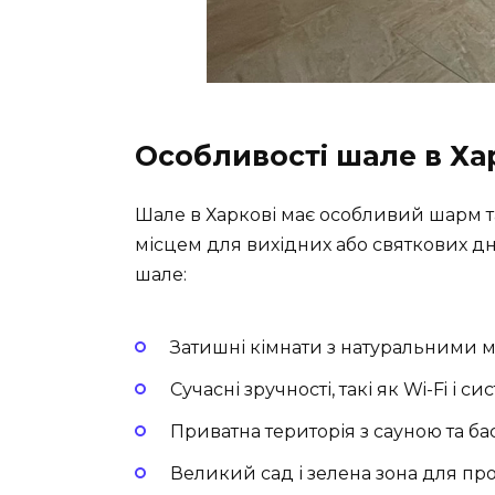
Особливості шале в Ха
Шале в Харкові має особливий шарм т
місцем для вихідних або святкових д
шале:
Затишні кімнати з натуральними 
Сучасні зручності, такі як Wi-Fi і
Приватна територія з сауною та б
Великий сад і зелена зона для пр