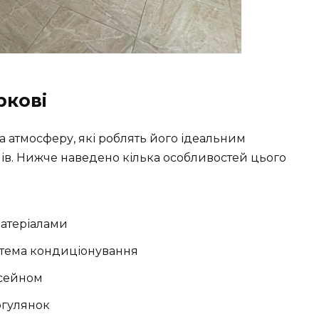
ркові
а атмосферу, які роблять його ідеальним
нів. Нижче наведено кілька особливостей цього
матеріалами
 система кондиціонування
асейном
огулянок