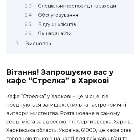
Спеціальні пропозиції та заходи
Обслуговування
Відгуки клієнтів
Як нас знайти
Висновок
Вітання! Запрошуємо вас у
кафе “Стрелка” в Харкові
Кафе “Стрелка” у Харкові – це місце, де
поєднуються затишок, стиль та гастрономічні
витвори мистецтва. Розташоване в самому
серці міста за адресою: пл. Сергиевська, Харків,
Харківська область, Україна, 61000, це кафе стає
головною точкою на карті для всіх харків’ян та