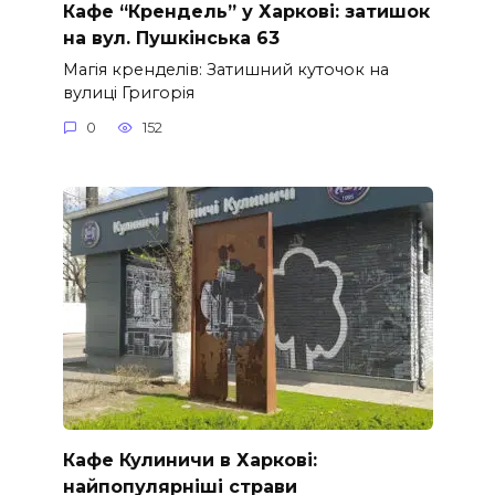
Кафе “Крендель” у Харкові: затишок
на вул. Пушкінська 63
Магія кренделів: Затишний куточок на
вулиці Григорія
0
152
Кафе Кулиничи в Харкові:
найпопулярніші страви