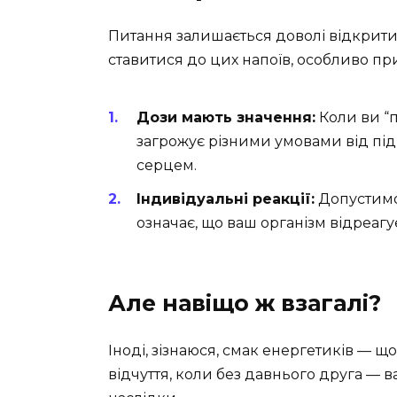
Питання залишається доволі відкрити
ставитися до цих напоїв, особливо пр
Дози мають значення:
Коли ви “п
загрожує різними умовами від пі
серцем.
Індивідуальні реакції:
Допустимо,
означає, що ваш організм відреагує
Але навіщо ж взагалі?
Іноді, зізнаюся, смак енергетиків — щ
відчуття, коли без давнього друга — в