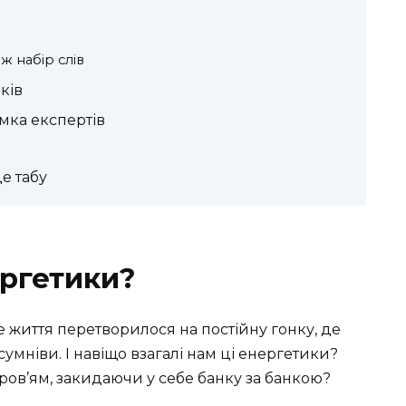
ж набір слів
ків
мка експертів
е табу
ргетики?
 життя перетворилося на постійну гонку, де
умніви. І навіщо взагалі нам ці енергетики?
ров’ям, закидаючи у себе банку за банкою?