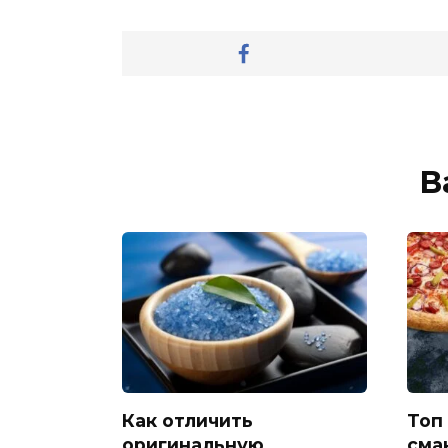
В
Как отличить
Топ
оригинальную
смак