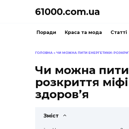
Перейти
61000.com.ua
до
вмісту
Поради
Краса та мода
Статті
ГОЛОВНА
»
ЧИ МОЖНА ПИТИ ЕНЕРГЕТИКИ: РОЗКРИТ
Чи можна пити
розкриття міфі
здоров’я
Зміст