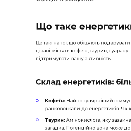
Що таке енергетик
Це такі напої, що обіцяють подарувати
цікаві. містять кофеїн, таурин, гуаран
підтримувати вашу активність.
Склад енергетиків: біл
Кофеїн:
Найпопулярніший стимулято
ранкової кави до енергетиків. Як 
Таурин:
Амінокислота, яку зазвичай
загадка. Потенційно вона може д