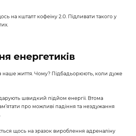
ь на кшталт кофеїну 2.0. Підливати такого у
тих.
ня енергетиків
 наше життя. Чому? Підбадьорюють, коли дуже
 дарують швидкий підйом енергії. Втома
пам’ятати про можливі падіння та нездужання
.
ється щось на зразок вироблення адреналіну