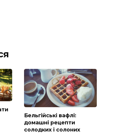
ся
ати
Бельгійські вафлі:
домашні рецепти
солодких і солоних