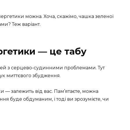
ергетики можна. Хоча, скажімо, чашка зеленої
ми? Теж варіант.
ргетики — це табу
юдей з серцево-судинними проблемами. Тут
шук миттєвого збудження.
 — залежить від вас. Пам’ятаєте, можна
ння буде обдуманим, і тоді ви зрозумієте, чи