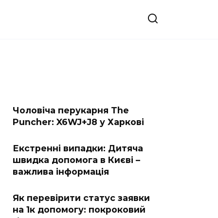
Чоловіча перукарня The
Puncher: X6WJ+J8 у Харкові
Екстренні випадки: Дитяча
швидка допомога в Києві –
важлива інформація
Як перевірити статус заявки
на 1к допомогу: покроковий