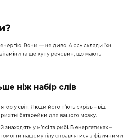
и?
 енергію. Вони — не диво. А ось склади їхні
у, вітаміни та ще купу речовин, що мають
ьше ніж набір слів
р у світі. Люди його п’ють скрізь – від
крихітні батарейки для вашого мозку.
 знаходять у м’ясі та рибі. В енергетиках –
опомогти нашому тілу справлятися з фізичними