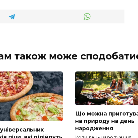
ам також може сподобати
Що можна приготув
на природу на день
народження
 універсальних
ів піци, які підійдуть
Коли день народження