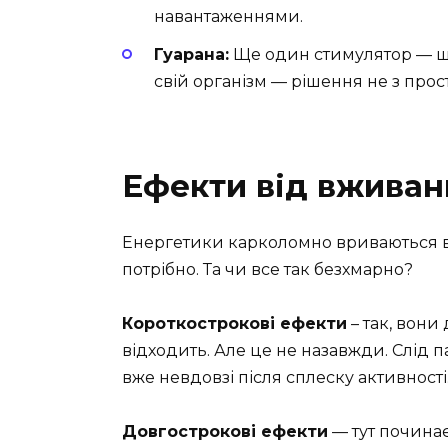
навантаженнями.
Гуарана:
Ще один стимулятор — щос
свій організм — рішення не з прос
Ефекти від вживан
Енергетики карколомно вриваються в
потрібно. Та чи все так безхмарно?
Короткострокові ефекти
– так, вони
відходить. Але це не назавжди. Слід 
вже невдовзі після сплеску активності
Довгострокові ефекти
— тут почина