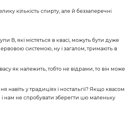
елику кількість спирту, але й беззаперечні
упи В, які містяться в квасі, можуть бути дуже
рвовою системою, ну і загалом, тримають в
асу як належить, тобто не відрами, то він може
я навіть у традиціях і ностальгії? Якщо квасом
б і нам не спробувати зберегти цю маленьку