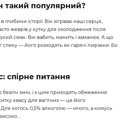
ін такий популярний?
 глибини історії. Він зігріває наші серця,
часто жеврів у кутку для охолодження після
дкий смак. Він вабить, манить і заманює. А що
У спеку — його розходять як гарячі пиріжки. Бо
с: спірне питання
є безліч змін, і з цим приходять обмеження.
итку квасу для вагітних — це його
. Для когось 0,5% алкоголю — нічого, а комусь
 високо…