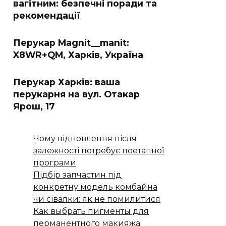
вагітним: безпечні поради та
рекомендації
Перукар Magnit__manit:
X8WR+QM, Харків, Україна
Перукар Харків: ваша
перукарня на вул. Отакар
Ярош, 17
Чому відновлення після
залежності потребує поетапної
програми
Підбір запчастин під
конкретну модель комбайна
чи сівалки: як не помилитися
Как выбрать пигменты для
перманентного макияжа: