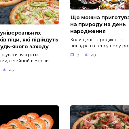
Що можна приготув
на природу на день
народження
 універсальних
ів піци, які підійдуть
Коли день народження
випадає на теплу пору рок
будь-якого заходу
ізувати зустріч із
0
49
ми, сімейний вечір чи
45